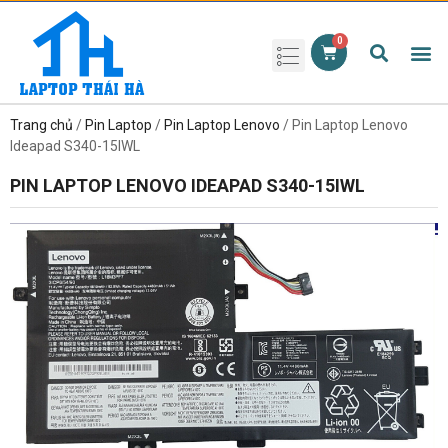
Phụ kiện laptop
Pin Laptop
Sạc Laptop
Màn hình laptop
Ổ cứng laptop
Bàn phím laptop
RAM laptop
Magic Mouse
Trang chủ
/
Pin Laptop
/
Pin Laptop Lenovo
/ Pin Laptop Lenovo
Ideapad S340-15IWL
PIN LAPTOP LENOVO IDEAPAD S340-15IWL