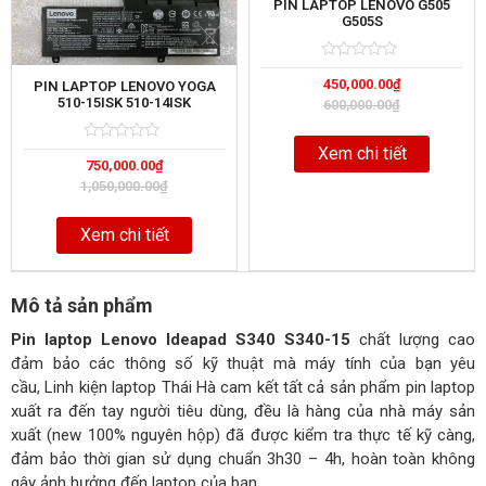
PIN LAPTOP LENOVO G505
G505S
Rated
5
450,000.00
₫
0
PIN LAPTOP LENOVO YOGA
out
510-15ISK 510-14ISK
600,000.00
₫
of
Xem chi tiết
Rated
5
750,000.00
₫
0
out
1,050,000.00
₫
of
Xem chi tiết
Mô tả sản phẩm
Pin laptop Lenovo Ideapad S340 S340-15
chất lượng cao
đảm bảo các thông số kỹ thuật mà máy tính của bạn yêu
cầu, Linh kiện laptop Thái Hà cam kết tất cả sản phẩm pin laptop
xuất ra đến tay người tiêu dùng, đều là hàng của nhà máy sản
xuất (new 100% nguyên hộp) đã được kiểm tra thực tế kỹ càng,
đảm bảo thời gian sử dụng chuẩn 3h30 – 4h, hoàn toàn không
gây ảnh hưởng đến laptop của bạn.