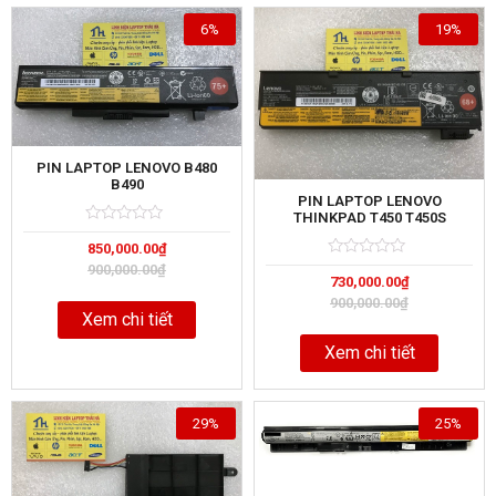
6%
19%
PIN LAPTOP LENOVO B480
B490
PIN LAPTOP LENOVO
THINKPAD T450 T450S
Rated
5
850,000.00
₫
0
out
Rated
5
900,000.00
₫
of
730,000.00
₫
0
out
900,000.00
₫
of
Xem chi tiết
Xem chi tiết
29%
25%