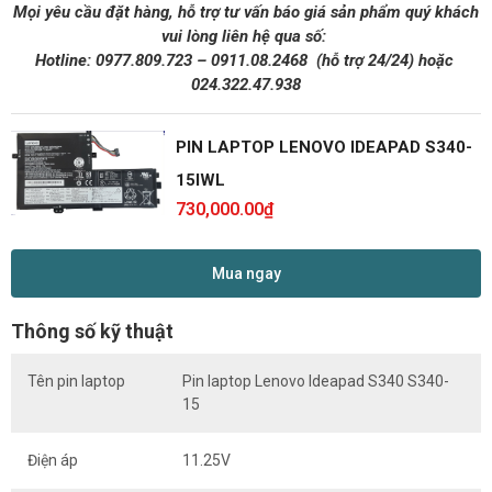
Mọi yêu cầu đặt hàng, hỗ trợ tư vấn báo giá sản phẩm quý khách
vui lòng liên hệ qua số:
Hotline:
0977.809.723
–
0911.08.2468
(hỗ trợ 24/24)
hoặc
024.322.47.938
PIN LAPTOP LENOVO IDEAPAD S340-
15IWL
730,000.00
₫
Mua ngay
Thông số kỹ thuật
Tên pin laptop
Pin laptop Lenovo Ideapad S340 S340-
15
Điện áp
11.25V