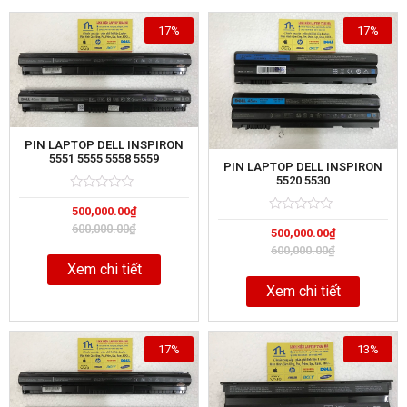
17%
17%
PIN LAPTOP DELL INSPIRON
5551 5555 5558 5559
PIN LAPTOP DELL INSPIRON
5520 5530
Rated
5
500,000.00
₫
0
Rated
5
out
600,000.00
₫
500,000.00
₫
0
of
out
600,000.00
₫
of
Xem chi tiết
Xem chi tiết
17%
13%