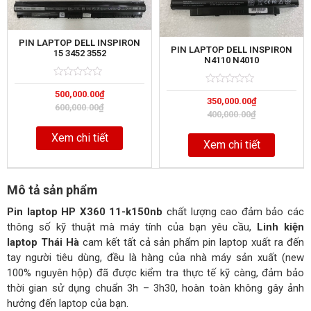
PIN LAPTOP DELL INSPIRON
PIN LAPTOP DELL INSPIRON
15 3452 3552
N4110 N4010
Rated
5
Rated
5
500,000.00
₫
0
350,000.00
₫
0
out
600,000.00
₫
out
of
400,000.00
₫
of
Xem chi tiết
Xem chi tiết
Mô tả sản phẩm
Pin laptop HP X360 11-k150nb
chất lượng cao đảm bảo các
thông số kỹ thuật mà máy tính của bạn yêu cầu,
Linh kiện
laptop Thái Hà
cam kết tất cả sản phẩm pin laptop xuất ra đến
tay người tiêu dùng, đều là hàng của nhà máy sản xuất (new
100% nguyên hộp) đã được kiểm tra thực tế kỹ càng, đảm bảo
thời gian sử dụng chuẩn 3h – 3h30, hoàn toàn không gây ảnh
hưởng đến laptop của bạn.