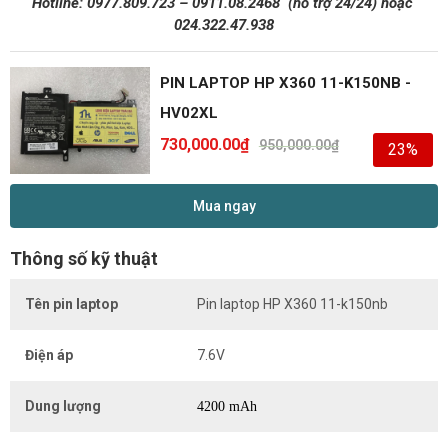
Hotline:
0977.809.723
–
0911.08.2468
(hỗ trợ 24/24)
hoặc
024.322.47.938
PIN LAPTOP HP X360 11-K150NB -
HV02XL
730,000.00
₫
950,000.00
₫
23%
Mua ngay
Thông số kỹ thuật
Tên pin laptop
Pin laptop HP X360 11-k150nb
Điện áp
7.6V
Dung lượng
4200 mAh