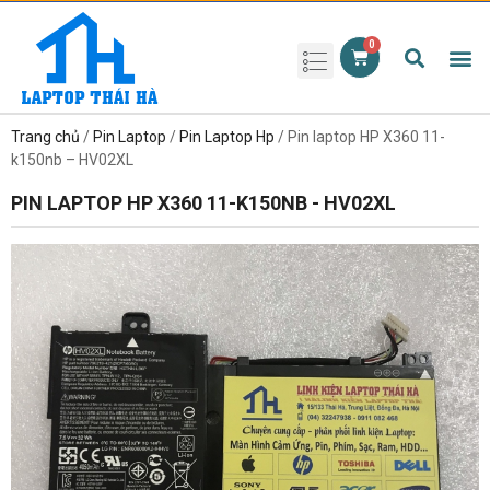
Phụ kiện laptop
Pin Laptop
Sạc Laptop
Màn hình laptop
Ổ cứng laptop
Bàn phím laptop
RAM laptop
Magic Mouse
Trang chủ
/
Pin Laptop
/
Pin Laptop Hp
/ Pin laptop HP X360 11-
k150nb – HV02XL
PIN LAPTOP HP X360 11-K150NB - HV02XL