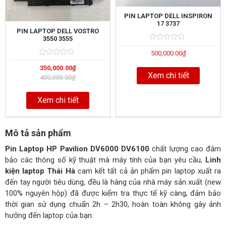
PIN LAPTOP DELL INSPIRON
17 3737
PIN LAPTOP DELL VOSTRO
3550 3555
Rated
5
500,000.00
₫
0
out
Rated
5
of
350,000.00
₫
0
Xem chi tiết
out
400,000.00
₫
of
Xem chi tiết
Mô tả sản phẩm
Pin Laptop HP Pavilion DV6000 DV6100
chất lượng cao đảm
bảo các thông số kỹ thuật mà máy tính của bạn yêu cầu,
Linh
kiện laptop Thái Hà
cam kết tất cả ản phẩm pin laptop xuất ra
đến tay người tiêu dùng, đều là hàng của nhà máy sản xuất (new
100% nguyên hộp) đã được kiểm tra thực tế kỹ càng, đảm bảo
thời gian sử dụng chuẩn 2h – 2h30, hoàn toàn không gây ảnh
hưởng đến laptop của bạn.