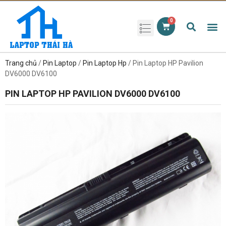
Phụ kiện laptop
Pin Laptop
Sạc Laptop
Màn hình laptop
Ổ cứng laptop
Bàn phím laptop
RAM laptop
Magic Mouse
Trang chủ
/
Pin Laptop
/
Pin Laptop Hp
/ Pin Laptop HP Pavilion
DV6000 DV6100
PIN LAPTOP HP PAVILION DV6000 DV6100