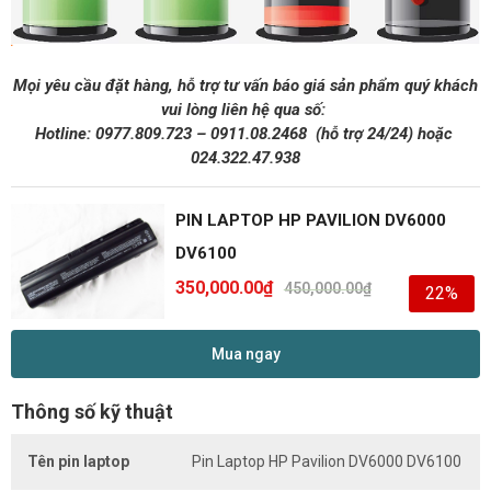
Mọi yêu cầu đặt hàng, hỗ trợ tư vấn báo giá sản phẩm quý khách
vui lòng liên hệ qua số:
Hotline:
0977.809.723
–
0911.08.2468
(hỗ trợ 24/24)
hoặc
024.322.47.938
PIN LAPTOP HP PAVILION DV6000
DV6100
350,000.00
₫
450,000.00
₫
22%
Mua ngay
Thông số kỹ thuật
Tên pin laptop
Pin Laptop HP Pavilion DV6000 DV6100