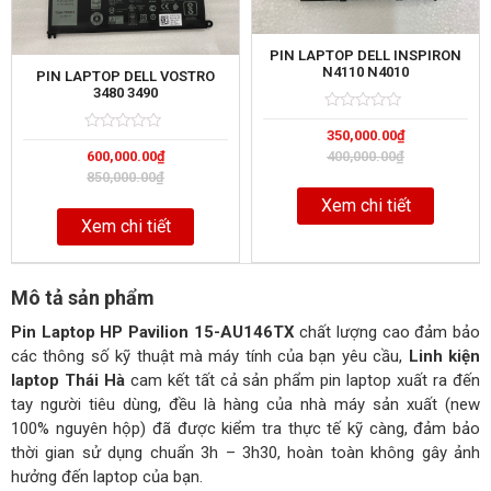
PIN LAPTOP DELL INSPIRON
N4110 N4010
PIN LAPTOP DELL VOSTRO
3480 3490
Rated
5
350,000.00
₫
0
Rated
5
out
400,000.00
₫
600,000.00
₫
0
of
out
850,000.00
₫
of
Xem chi tiết
Xem chi tiết
Mô tả sản phẩm
Pin Laptop HP Pavilion 15-AU146TX
chất lượng cao đảm bảo
các thông số kỹ thuật mà máy tính của bạn yêu cầu,
Linh kiện
laptop Thái Hà
cam kết tất cả sản phẩm pin laptop xuất ra đến
tay người tiêu dùng, đều là hàng của nhà máy sản xuất (new
100% nguyên hộp) đã được kiểm tra thực tế kỹ càng, đảm bảo
thời gian sử dụng chuẩn 3h – 3h30, hoàn toàn không gây ảnh
hưởng đến laptop của bạn.