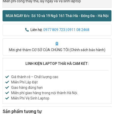
Miễn phí công thay thế, lấy ngay và Vệ sinh laptop
MUA NGAY Đ/c: Số 10 và 19 Ngõ 161 Thái Hà - Đống Đa - Hà Nội
Liên hệ:
0977 809 723 | 0911 08 2468
Mời ghé thăm CƠ SỞ CỦA CHÚNG TÔI (
Chính sách bảo hành
)
LINH KIỆN LAPTOP THÁI HÀ CAM KẾT:
Giá thành rẻ – Chất lượng cao
Miễn Phí Lắp Đặt
Giao hàng đúng hẹn
Miễn phí giao hàng trong nội thành Hà Nội.
Miễn Phí Vệ Sinh Laptop
Sản phẩm tương tự