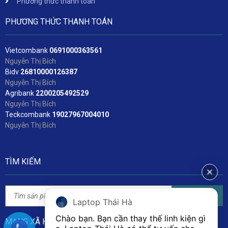
Phương thức thanh toán
PHƯƠNG THỨC THANH TOÁN
Vietcombank
06
91000363561
Nguyễn Thị Bích
Bidv
2
6810000126387
Nguyễn Thị Bích
Agribank
2200205492529
Nguyễn Thị Bích
Teckcombank
19027967004010
Nguyễn Thị Bích
TÌM KIẾM
Tìm kiếm
Laptop Thái Hà
Chào bạn. Bạn cần thay thế linh kiện gì 
MẠNG XÃ HỘI