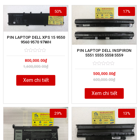
50%
17%
PIN LAPTOP DELL XPS 15 9550
9560 9570 97WH
PIN LAPTOP DELL INSPIRON
5551 5555 5558 5559
Rated
5
800,000.00
₫
0
out
1,600,000.00
₫
of
Rated
5
500,000.00
₫
0
out
600,000.00
₫
Xem chi tiết
of
Xem chi tiết
29%
13%