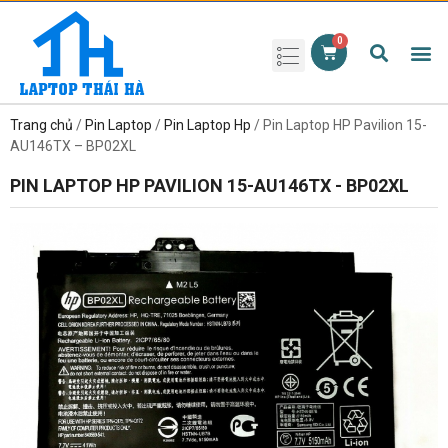
Phụ kiện laptop
Pin Laptop
Sạc Laptop
Màn hình laptop
Ổ cứng laptop
Bàn phím laptop
RAM laptop
Magic Mouse
Trang chủ
/
Pin Laptop
/
Pin Laptop Hp
/ Pin Laptop HP Pavilion 15-
AU146TX – BP02XL
PIN LAPTOP HP PAVILION 15-AU146TX - BP02XL