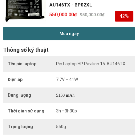
AU146TX - BP02XL
550,000.00
₫
950,000.00
₫
42%
Mua ngay
Thông số kỹ thuật
Tên pin laptop
Pin Laptop HP Pavilion 15-AU146TX
Điện áp
7.7V – 41W
Dung lượng
5150 mAh
Thời gian sử dụng
3h –3h30p
Trọng lượng
550g