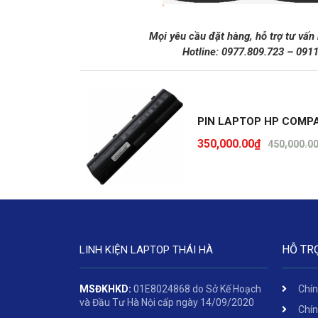
Mọi yêu cầu đặt hàng, hỗ trợ tư vấn
Hotline:
0977.809.723
–
091
PIN LAPTOP HP COMP
350,000.00
₫
450,000.0
HỖ TR
LINH KIỆN LAPTOP THÁI HÀ
MSĐKHKD:
01E8024868 do Sở Kế Hoạch
Chín
và Đầu Tư Hà Nội cấp ngày 14/09/2020
Chín