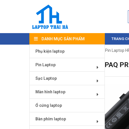
DANH MỤC SẢN PHẨM
TRANG C
Trang chủ
/
Pin Laptop
/
Pin Laptop Hp
/ Pin Laptop 
Phụ kiện laptop
PIN LAPTOP HP COMPAQ PR
Pin Laptop
Sạc Laptop
Màn hình laptop
Ổ cứng laptop
Bàn phím laptop