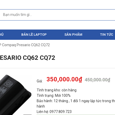
HỦ
BẢN LỀ LAPTOP
SẢN PHẨM
TIN TỨC
HP Compaq Presario CQ62 CQ72
ESARIO CQ62 CQ72
350,000.00
₫
450,000.00
₫
Giá:
Tình trang kho: còn hàng
Tình trạng: Mới 100%
Bảo hành: 12 tháng , 1 đổi 1 ngay lập tức trong t
hành
Liên hệ: 0977.809.723