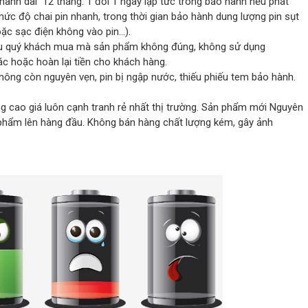
hành dài 12 tháng. 1 đổi 1 ngay lập tức trong bảo hành nếu phát
, mức độ chai pin nhanh, trong thời gian bảo hành dung lượng pin sụt
ặc sạc điện không vào pin…).
 nếu quý khách mua mà sản phẩm không đúng, không sử dụng
c hoặc hoàn lại tiền cho khách hàng.
hông còn nguyên vẹn, pin bị ngập nước, thiếu phiếu tem bảo hành.
g cao giá luôn cạnh tranh rẻ nhất thị trường. Sản phẩm mới Nguyên
phẩm lên hàng đầu. Không bán hàng chất lượng kém, gây ảnh