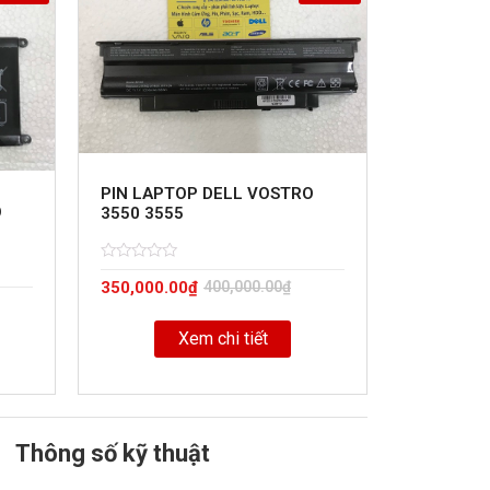
PIN LAPTOP DELL VOSTRO
O
3550 3555
Rated
5
350,000.00
₫
400,000.00
₫
0
out
of
Xem chi tiết
Thông số kỹ thuật