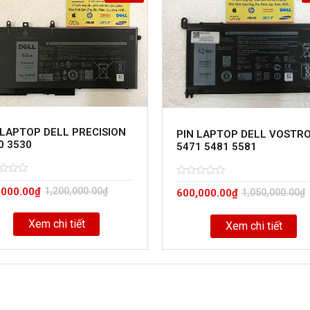
 LAPTOP DELL PRECISION
PIN LAPTOP DELL VOSTR
0 3530
5471 5481 5581
d
Rated
5
,000.00
₫
1,200,000.00
₫
600,000.00
₫
1,050,000.00
₫
0
out
of
Xem chi tiết
Xem chi tiết