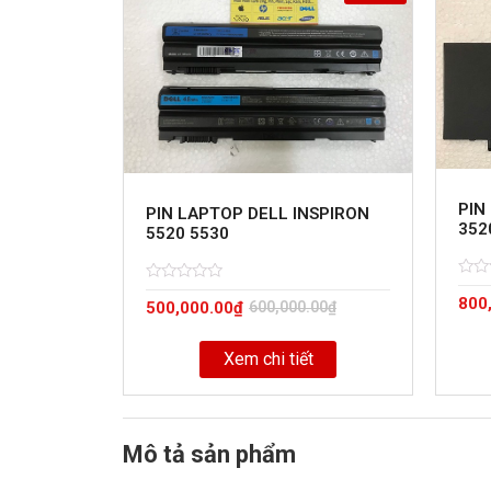
PIN
PIN LAPTOP DELL INSPIRON
352
5520 5530
Rate
5
Rated
5
800
0
500,000.00
₫
600,000.00
₫
0
out
out
of
of
Xem chi tiết
Mô tả sản phẩm