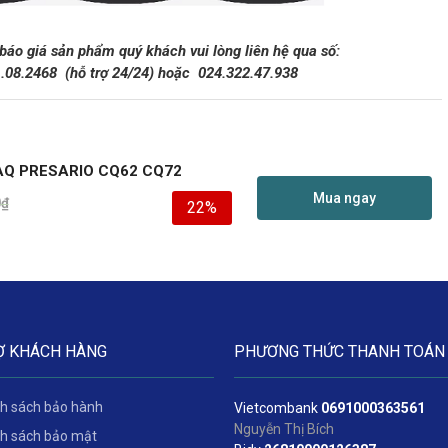
 báo giá sản phẩm quý khách vui lòng liên hệ qua số:
1.08.2468
(hỗ trợ 24/24)
hoặc
024.322.47.938
AQ PRESARIO CQ62 CQ72
Mua ngay
0
₫
22%
Ợ KHÁCH HÀNG
PHƯƠNG THỨC THANH TOÁN
h sách bảo hành
Vietcombank
06
91000363561
Nguyễn Thị Bích
h sách bảo mật