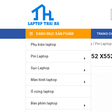
DANH MỤC SẢN PHẨM
TRANG C
Trang chủ
/
Pin Laptop
/
Pin Laptop Asus
/ Pin Lapto
Phụ kiện laptop
PIN LAPTOP ASUS X552 X55
Pin Laptop
Sạc Laptop
Màn hình laptop
Ổ cứng laptop
Bàn phím laptop