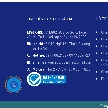
HỖ TR
LINH KIỆN LAPTOP THÁI HÀ
MSĐKHKD:
01E8024868 do Sở Kế Hoạch
Chín
và Đầu Tư Hà Nội cấp ngày 14/09/2020
Chín
Địa chỉ :
Số 10, Ngõ 161 Thái Hà, Đống
Chín
Đa, Hà Nội
Chín
Hotline:
0911.08.2468 - 0977.809.723
Chín
Email:
linhkienlaptopthaiha@gmail.com
toá
Mở cửa:
Thứ 2 - Chủ Nhật: 8:30 - 18:30
Chín
Phươ
Copy