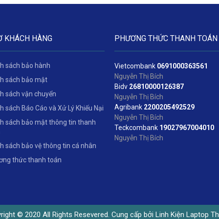
Ợ KHÁCH HÀNG
PHƯƠNG THỨC THANH TOÁN
h sách bảo hành
Vietcombank
06
91000363561
Nguyễn Thị Bích
h sách bảo mật
Bidv
2
6810000126387
h sách vận chuyển
Nguyễn Thị Bích
Agribank
2200205492529
h sách Báo Cáo và Xử Lý Khiếu Nại
Nguyễn Thị Bích
h sách bảo mật thông tin thanh
Teckcombank
19027967004010
n
Nguyễn Thị Bích
h sách bảo vệ thông tin cá nhân
ng thức thanh toán
right © 2020 All Rights Resevered. Cung cấp bởi Linh Kiện Laptop Th