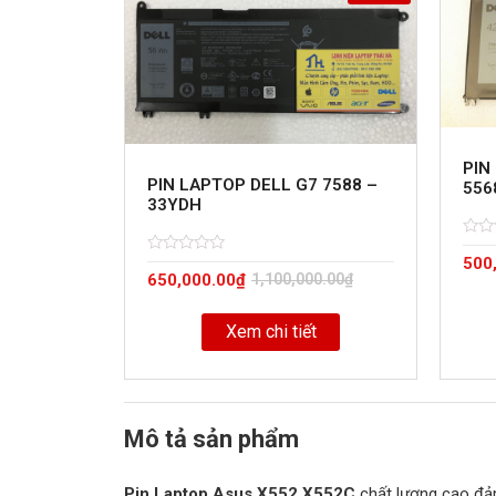
PIN
PIN LAPTOP DELL G7 7588 –
556
33YDH
Rate
5
500
0
Rated
5
out
650,000.00
₫
1,100,000.00
₫
0
of
out
of
Xem chi tiết
Mô tả sản phẩm
Pin Laptop Asus X552 X552C
chất lượng cao đảm