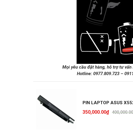
Mọi yêu cầu đặt hàng, hỗ trợ tư vấn
Hotline:
0977.809.723
–
091
PIN LAPTOP ASUS X55
350,000.00
₫
400,000.0