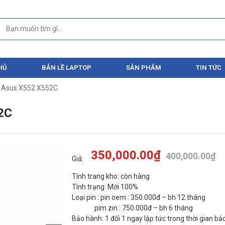
HỦ
BẢN LỀ LAPTOP
SẢN PHẨM
TIN TỨC
p Asus X552 X552C
2C
350,000.00
₫
400,000.00
₫
Giá:
Tình trang kho: còn hàng
Tình trạng: Mới 100%
Loại pin : pin oem : 350.000đ – bh 12 tháng
pim zin : 750.000đ – bh 6 tháng
Bảo hành: 1 đổi 1 ngay lập tức trong thời gian b