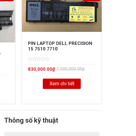
PIN LAPTOP DELL PRECISION
15 7510 7710
O
Rated
5
830,000.00
₫
1,500,000.00
₫
0
out
of
Xem chi tiết
Thông số kỹ thuật