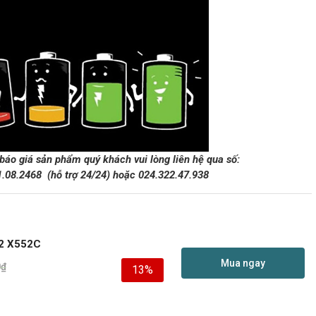
 báo giá sản phẩm quý khách vui lòng liên hệ qua số:
1.08.2468
(hỗ trợ 24/24)
hoặc
024.322.47.938
2 X552C
Mua ngay
0
₫
13%