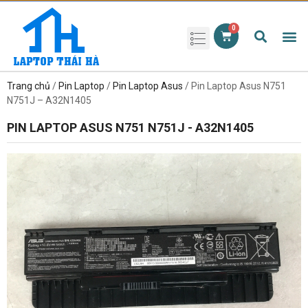
Phụ kiện laptop
Pin Laptop
Sạc Laptop
Màn hình laptop
Ổ cứng laptop
Bàn phím laptop
RAM laptop
Magic Mouse
Trang chủ
/
Pin Laptop
/
Pin Laptop Asus
/ Pin Laptop Asus N751
N751J – A32N1405
PIN LAPTOP ASUS N751 N751J - A32N1405