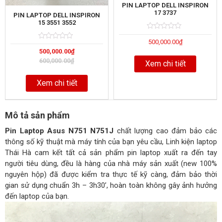
PIN LAPTOP DELL INSPIRON
17 3737
PIN LAPTOP DELL INSPIRON
15 3551 3552
Rated
5
500,000.00
₫
0
Rated
5
out
500,000.00
₫
0
of
out
600,000.00
₫
Xem chi tiết
of
Xem chi tiết
Mô tả sản phẩm
Pin Laptop Asus N751 N751J
chất lượng cao đảm bảo các
thông số kỹ thuật mà máy tính của bạn yêu cầu, Linh kiện laptop
Thái Hà cam kết tất cả sản phẩm pin laptop xuất ra đến tay
người tiêu dùng, đều là hàng của nhà máy sản xuất (new 100%
nguyên hộp) đã được kiểm tra thực tế kỹ càng, đảm bảo thời
gian sử dụng chuẩn 3h – 3h30’, hoàn toàn không gây ảnh hưởng
đến laptop của bạn.