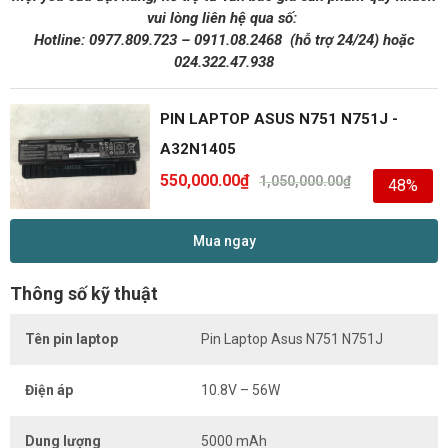
vui lòng liên hệ qua số:
Hotline:
0977.809.723
–
0911.08.2468
(hỗ trợ 24/24)
hoặc
024.322.47.938
PIN LAPTOP ASUS N751 N751J -
A32N1405
550,000.00
₫
1,050,000.00
₫
48%
Mua ngay
Thông số kỹ thuật
Tên pin laptop
Pin Laptop Asus N751 N751J
Điện áp
10.8V – 56W
Dung lượng
5000 mAh