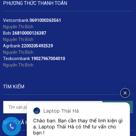
PHƯƠNG THỨC THANH TOÁN
Vietcombank
06
91000363561
Nguyễn Thị Bích
Bidv
2
6810000126387
Nguyễn Thị Bích
Agribank
2200205492529
Nguyễn Thị Bích
Teckcombank
19027967004010
Nguyễn Thị Bích
TÌM KIẾM
Tìm kiếm
Laptop Thái Hà
Chào bạn. Bạn cần thay thế linh kiện gì 
MẠNG XÃ HỘI
ạ. Laptop Thái Hà có thể tư vấn cho 
bạn ! 