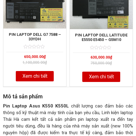
PIN LAPTOP DELL G7 7588 –
PIN LAPTOP DELL LATITUDE
33YDH
E5550 E5450 – G5M10
Rated
5
Rated
5
650,000.00
₫
0
630,000.00
₫
0
out
out
1,100,000.00
₫
750,000.00
₫
of
of
Xem chi tiết
Xem chi tiết
Mô tả sản phẩm
Pin Laptop Asus K550 K550L
chất lượng cao đảm bảo các
thông số kỹ thuật mà máy tính của bạn yêu cầu, Linh kiện laptop
Thái Hà cam kết tất cả sản phẩm pin laptop xuất ra đến tay
người tiêu dùng, đều là hàng của nhà máy sản xuất (new 100%
nguyên hộp) đã được kiểm tra thực tế kỹ càng, đảm bảo thời