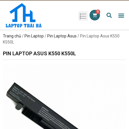
Phụ kiện laptop
Pin Laptop
Sạc Laptop
Màn hình laptop
Ổ cứng laptop
Bàn phím laptop
RAM laptop
Magic Mouse
Trang chủ
/
Pin Laptop
/
Pin Laptop Asus
/ Pin Laptop Asus K550
K550L
PIN LAPTOP ASUS K550 K550L