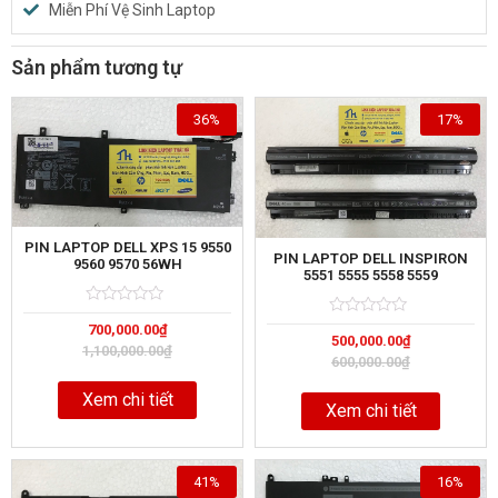
Miễn Phí Vệ Sinh Laptop
Sản phẩm tương tự
36%
17%
PIN LAPTOP DELL XPS 15 9550
PIN LAPTOP DELL INSPIRON
9560 9570 56WH
5551 5555 5558 5559
Rated
5
Rated
5
700,000.00
₫
0
500,000.00
₫
0
out
1,100,000.00
₫
out
of
600,000.00
₫
of
Xem chi tiết
Xem chi tiết
41%
16%