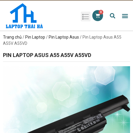
Phụ kiện laptop
Pin Laptop
Sạc Laptop
Màn hình laptop
Ổ cứng laptop
Bàn phím laptop
RAM laptop
Magic Mouse
Trang chủ
/
Pin Laptop
/
Pin Laptop Asus
/ Pin Laptop Asus A55
A55V A55VD
PIN LAPTOP ASUS A55 A55V A55VD