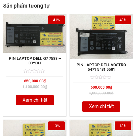
Sản phẩm tương tự
41%
43%
PIN LAPTOP DELL G7 7588 –
33YDH
PIN LAPTOP DELL VOSTRO
5471 5481 5581
Rated
5
650,000.00
₫
0
Rated
5
out
1,100,000.00
₫
600,000.00
₫
0
of
out
1,050,000.00
₫
of
Xem chi tiết
Xem chi tiết
13%
13%