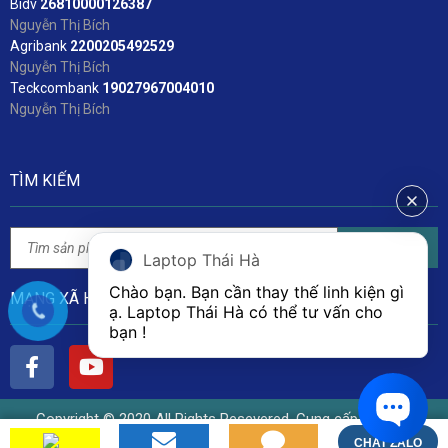
Bidv
2
6810000126387
Nguyễn Thị Bích
Agribank
2200205492529
Nguyễn Thị Bích
Teckcombank
19027967004010
Nguyễn Thị Bích
TÌM KIẾM
Tìm kiếm
Laptop Thái Hà
Chào bạn. Bạn cần thay thế linh kiện gì 
MẠNG XÃ HỘI
ạ. Laptop Thái Hà có thể tư vấn cho 
bạn ! 
Copyright © 2020 All Rights Resevered. Cung cấp bởi Linh
Kiện Laptop Thái Hà
CHAT ZALO