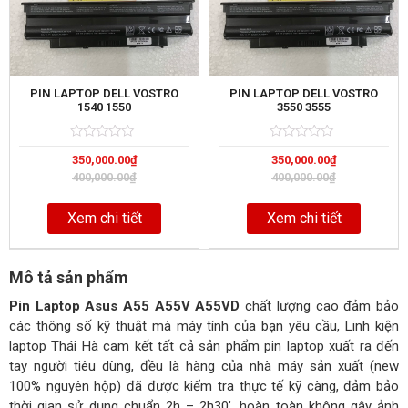
PIN LAPTOP DELL VOSTRO
PIN LAPTOP DELL VOSTRO
1540 1550
3550 3555
Rated
5
Rated
5
350,000.00
₫
350,000.00
₫
0
0
out
out
400,000.00
₫
400,000.00
₫
of
of
Xem chi tiết
Xem chi tiết
Mô tả sản phẩm
Pin Laptop Asus A55 A55V A55VD
chất lượng cao đảm bảo
các thông số kỹ thuật mà máy tính của bạn yêu cầu, Linh kiện
laptop Thái Hà cam kết tất cả sản phẩm pin laptop xuất ra đến
tay người tiêu dùng, đều là hàng của nhà máy sản xuất (new
100% nguyên hộp) đã được kiểm tra thực tế kỹ càng, đảm bảo
thời gian sử dụng chuẩn 2h – 2h30’, hoàn toàn không gây ảnh