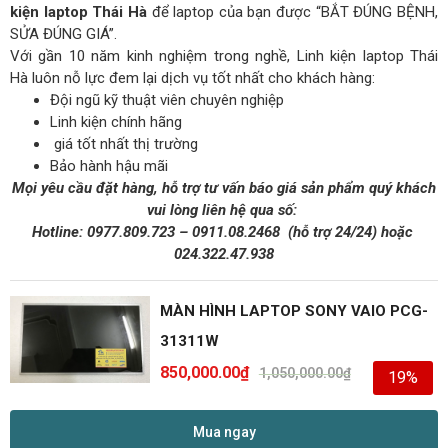
kiện laptop Thái Hà
để laptop của bạn được “BẮT ĐÚNG BỆNH,
SỬA ĐÚNG GIÁ”.
Với gần 10 năm kinh nghiệm trong nghề, Linh kiện laptop Thái
Hà luôn nỗ lực đem lại dịch vụ tốt nhất cho khách hàng:
Đội ngũ kỹ thuật viên chuyên nghiệp
Linh kiện chính hãng
giá tốt nhất thị trường
Bảo hành hậu mãi
Mọi yêu cầu đặt hàng, hỗ trợ tư vấn báo giá sản phẩm quý khách
vui lòng liên hệ qua số:
Hotline:
0977.809.723
–
0911.08.2468
(hỗ trợ 24/24)
hoặc
024.322.47.938
MÀN HÌNH LAPTOP SONY VAIO PCG-
31311W
850,000.00
₫
1,050,000.00
₫
19%
Mua ngay