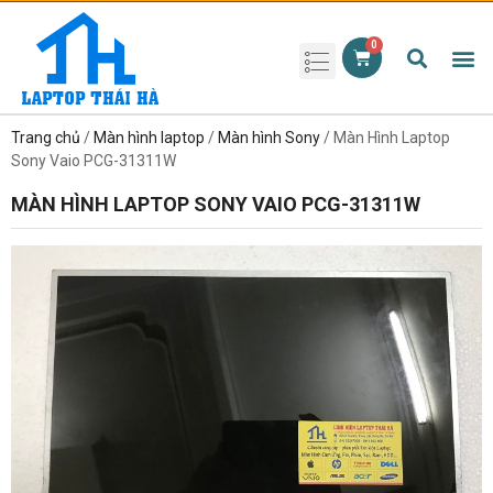
Phụ kiện laptop
Pin Laptop
Sạc Laptop
Màn hình laptop
Ổ cứng laptop
Bàn phím laptop
RAM laptop
Magic Mouse
Trang chủ
/
Màn hình laptop
/
Màn hình Sony
/ Màn Hình Laptop
Sony Vaio PCG-31311W
MÀN HÌNH LAPTOP SONY VAIO PCG-31311W