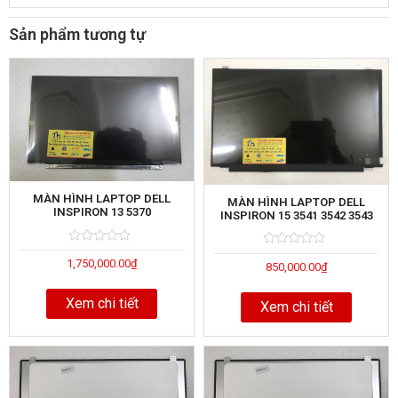
Sản phẩm tương tự
MÀN HÌNH LAPTOP DELL
MÀN HÌNH LAPTOP DELL
INSPIRON 13 5370
INSPIRON 15 3541 3542 3543
Rated
5
Rated
5
1,750,000.00
₫
0
850,000.00
₫
0
out
out
of
of
Xem chi tiết
Xem chi tiết