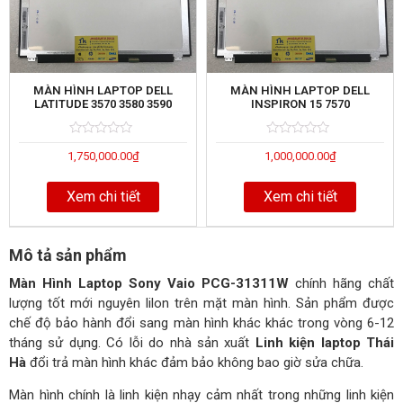
MÀN HÌNH LAPTOP DELL
MÀN HÌNH LAPTOP DELL
LATITUDE 3570 3580 3590
INSPIRON 15 7570
Rated
5
Rated
5
1,750,000.00
₫
1,000,000.00
₫
0
0
out
out
of
of
Xem chi tiết
Xem chi tiết
Mô tả sản phẩm
Màn Hình Laptop Sony Vaio PCG-31311W
chính hãng chất
lượng tốt mới nguyên lilon trên mặt màn hình. Sản phẩm được
chế độ bảo hành đổi sang màn hình khác khác trong vòng 6-12
tháng sử dụng. Có lỗi do nhà sản xuất
Linh kiện laptop Thái
Hà
đổi trả màn hình khác đảm bảo không bao giờ sửa chữa.
Màn hình chính là linh kiện nhạy cảm nhất trong những linh kiện