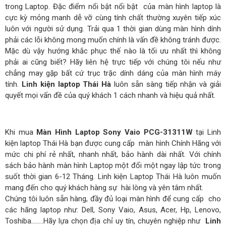
trong Laptop. Đặc điểm nổi bật nổi bật của màn hình laptop là
cực kỳ mỏng manh dễ vỡ cùng tính chất thường xuyên tiếp xúc
luôn với người sử dụng. Trải qua 1 thời gian dùng màn hình dính
phải các lỗi không mong muốn chính là vấn đề không tránh được.
Mặc dù vậy hướng khắc phục thế nào là tối ưu nhất thì không
phải ai cũng biết? Hãy liên hệ trực tiếp với chúng tôi nếu như
chẳng may gặp bất cứ trục trặc dính dáng của màn hình máy
tính.
Linh kiện laptop Thái Hà
luôn sẵn sàng tiếp nhận và giải
quyết mọi vấn đề của quý khách 1 cách nhanh và hiệu quả nhất.
Khi mua
Màn Hình Laptop Sony Vaio PCG-31311W
tại Linh
kiện laptop Thái Hà bạn được cung cấp màn hình Chính Hãng với
mức chi phí rẻ nhất, nhanh nhất, bảo hành dài nhất. Với chính
sách bảo hành màn hình Laptop một đổi một ngay lập tức trong
suốt thời gian 6-12 Tháng. Linh kiện Laptop Thái Hà luôn muốn
mang đến cho quý khách hàng sự hài lòng và yên tâm nhất.
Chúng tôi luôn sẵn hàng, đầy đủ loại màn hình để cung cấp cho
các hãng laptop như: Dell, Sony Vaio, Asus, Acer, Hp, Lenovo,
Toshiba……..Hãy lựa chọn địa chỉ uy tín, chuyên nghiệp như
Linh