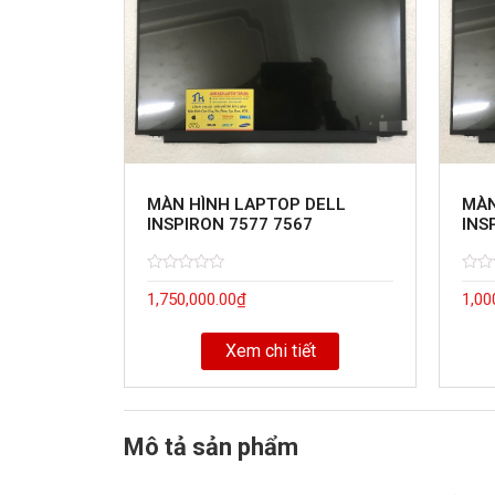
MÀN HÌNH LAPTOP DELL
MÀN
INSPIRON 7577 7567
INS
Rated
5
Rate
5
1,750,000.00
₫
1,00
0
0
out
out
of
of
Xem chi tiết
Mô tả sản phẩm