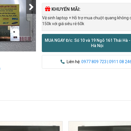
KHUYẾN MÃI:
Vệ sinh laptop + Hỗ trợ mua chuột quang không 
150k với giá siêu rẻ 60k
MUA NGAY Đ/c: Số 10 và 19 Ngõ 161 Thái Hà -
Hà Nội
Liên hệ:
0977 809 723 | 0911 08 24
ỹ