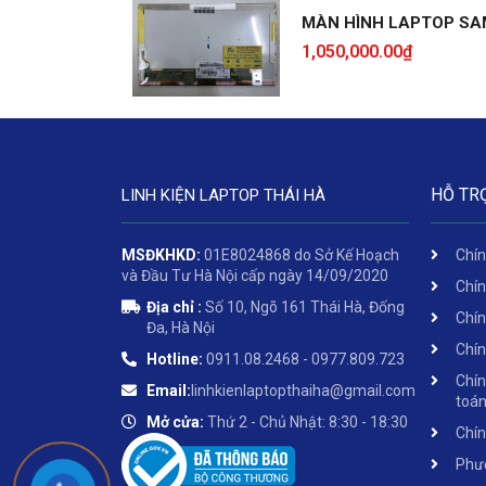
MÀN HÌNH LAPTOP SA
1,050,000.00
₫
HỖ TR
LINH KIỆN LAPTOP THÁI HÀ
MSĐKHKD:
01E8024868 do Sở Kế Hoạch
Chín
và Đầu Tư Hà Nội cấp ngày 14/09/2020
Chín
Địa chỉ :
Số 10, Ngõ 161 Thái Hà, Đống
Chín
Đa, Hà Nội
Chín
Hotline:
0911.08.2468 - 0977.809.723
Chín
Email:
linhkienlaptopthaiha@gmail.com
toá
Mở cửa:
Thứ 2 - Chủ Nhật: 8:30 - 18:30
Chín
Phươ