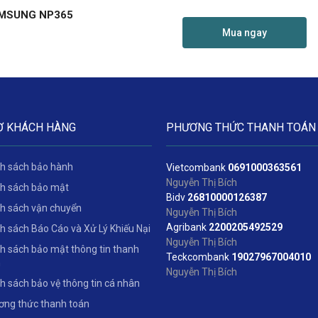
MSUNG NP365
Mua ngay
Ợ KHÁCH HÀNG
PHƯƠNG THỨC THANH TOÁN
h sách bảo hành
Vietcombank
06
91000363561
Nguyễn Thị Bích
h sách bảo mật
Bidv
2
6810000126387
h sách vận chuyển
Nguyễn Thị Bích
Agribank
2200205492529
h sách Báo Cáo và Xử Lý Khiếu Nại
Nguyễn Thị Bích
h sách bảo mật thông tin thanh
Teckcombank
19027967004010
n
Nguyễn Thị Bích
h sách bảo vệ thông tin cá nhân
ng thức thanh toán