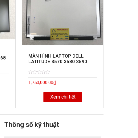
MÀN HÌNH LAPTOP DELL
468
LATITUDE 3570 3580 3590
Rated
5
1,750,000.00
₫
0
out
of
Xem chi tiết
Thông số kỹ thuật