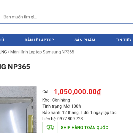
HỦ
BẢN LỀ LAPTOP
SẢN PHẨM
TIN TỨC
SUNG
/ Màn Hình Laptop Samsung NP365
G NP365
1,050,000.00
₫
Giá:
Kho : Còn hàng
Tình trạng: Mới 100%
Bảo hành: 12 tháng, 1 đổi 1 ngay lập tức
Liên hệ: 0977.809.723
SHIP HÀNG TOÀN QUỐC