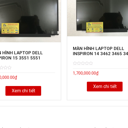
MÀN HÌNH LAPTOP DELL
 HÌNH LAPTOP DELL
INSPIRON 14 3462 3465 3
PIRON 15 3551 5551
Rated
5
1,700,000.00
₫
0
d
out
0,000.00
₫
of
Xem chi tiết
Xem chi tiết