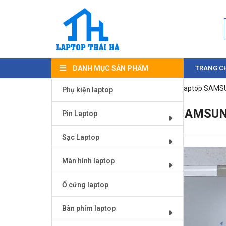
DANH MỤC SẢN PHẨM
TRANG C
Trang chủ
/
Màn hình laptop
/
Màn hình laptop SAM
Phụ kiện laptop
MÀN HÌNH LAPTOP SAMSUN
Pin Laptop
Sạc Laptop
Màn hình laptop
Ổ cứng laptop
Bàn phím laptop