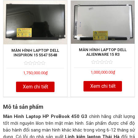
MÀN HÌNH LAPTOP DELL
MÀN HÌNH LAPTOP DELL
ALIENWARE 15 R3
INSPIRON 15 5547 5548
Rated
5
Rated
5
1,000,000.00
₫
0
1,750,000.00
₫
0
out
out
of
of
Xem chi tiết
Xem chi tiết
Mô tả sản phẩm
Màn Hình Laptop HP ProBook 450 G3
chính hãng chất lượng
tốt mới nguyên lilon trên mặt màn hình. Sản phẩm được chế độ
bảo hành đổi sang màn hình khác khác trong vòng 6-12 tháng sử
dụng. Có lỗi do nhà sản xuất
Linh kiện laptop Thái Hà
đổi trả