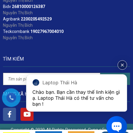
Nguyễn Thị Bích
Bidv
2
6810000126387
Nguyễn Thị Bích
Agribank
2200205492529
Nguyễn Thị Bích
Teckcombank
19027967004010
Nguyễn Thị Bích
TÌM KIẾM
Tìm kiếm
Laptop Thái Hà
Chào bạn. Bạn cần thay thế linh kiện gì 
MẠNG XÃ HỘI
ạ. Laptop Thái Hà có thể tư vấn cho 
bạn ! 
Copyright © 2020 All Rights Resevered. Cung cấp bởi Linh