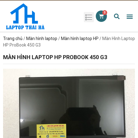
Phụ kiện laptop
Pin Laptop
Sạc Laptop
Màn hình laptop
Ổ cứng laptop
Bàn phím laptop
RAM laptop
Magic Mouse
Trang chủ
/
Màn hình laptop
/
Màn hình laptop HP
/ Màn Hình Laptop
HP ProBook 450 G3
MÀN HÌNH LAPTOP HP PROBOOK 450 G3