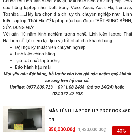
Chúng tôi luôn sẵn hàng, đầy đủ loại màn hình để cung cấp cho
các hãng laptop như: Dell, Sony Vaio, Asus, Acer, Hp, Lenovo,
Toshiba……..Hãy lựa chọn địa chỉ uy tín, chuyên nghiệp như
Linh
kiện laptop Thái Hà
để laptop của bạn được “BẮT ĐÚNG BỆNH,
SỬA ĐÚNG GIÁ”.
Với gần 10 năm kinh nghiệm trong nghề, Linh kiện laptop Thái
Hà luôn nỗ lực đem lại dịch vụ tốt nhất cho khách hàng:
Đội ngũ kỹ thuật viên chuyên nghiệp
Linh kiện chính hãng
giá tốt nhất thị trường
Bảo hành hậu mãi
Mọi yêu cầu đặt hàng, hỗ trợ tư vấn báo giá sản phẩm quý khách
vui lòng liên hệ qua số:
Hotline:
0977.809.723
–
0911.08.2468
(hỗ trợ 24/24)
hoặc
024.322.47.938
MÀN HÌNH LAPTOP HP PROBOOK 450
G3
850,000.00
₫
1,420,000.00
₫
40%