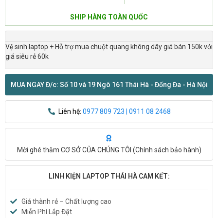
SHIP HÀNG TOÀN QUỐC
Vệ sinh laptop + Hỗ trợ mua chuột quang không dây giá bán 150k với
giá siêu rẻ 60k
MUA NGAY Đ/c: Số 10 và 19 Ngõ 161 Thái Hà - Đống Đa - Hà Nội
Liên hệ:
0977 809 723 | 0911 08 2468
Mời ghé thăm CƠ SỞ CỦA CHÚNG TÔI (
Chính sách bảo hành
)
LINH KIỆN LAPTOP THÁI HÀ CAM KẾT:
Giá thành rẻ – Chất lượng cao
Miễn Phí Lắp Đặt