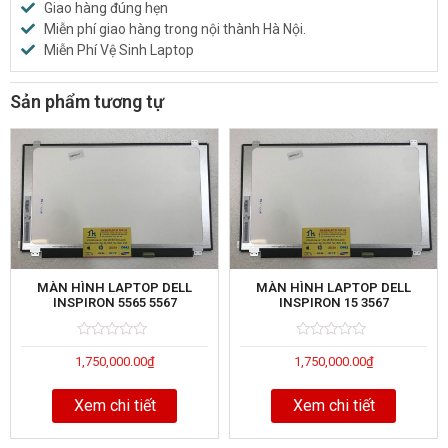
Giao hàng đúng hẹn
Miễn phí giao hàng trong nội thành Hà Nội.
Miễn Phí Vệ Sinh Laptop
Sản phẩm tương tự
MÀN HÌNH LAPTOP DELL
MÀN HÌNH LAPTOP DELL
INSPIRON 5565 5567
INSPIRON 15 3567
Rated
5
Rated
5
1,750,000.00
₫
1,750,000.00
₫
0
0
out
out
of
of
Xem chi tiết
Xem chi tiết