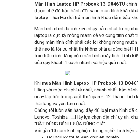
Màn Hình Laptop HP Probook 13-D046TU
chính 
được chế độ bảo hành đổi sang màn hình khác khác
laptop Thái Hà
đổi trả màn hình khác đảm bảo khô
Màn hình chính là linh kiện nhạy cảm nhất trong nh
laptop là cực kỳ mỏng manh dễ vỡ cùng tính chất th
dùng màn hình dính phải các lỗi không mong muốn 
thế nào là tối ưu nhất thì không phải ai cũng biết?
trục trặc dính dáng của màn hình máy tính.
Linh ki
của quý khách 1 cách nhanh và hiệu quả nhất.
Khi mua
Màn Hình Laptop HP Probook 13-D046
Hãng với mức chi phí rẻ nhất, nhanh nhất, bảo hàn
ngay lập tức trong suốt thời gian 6-12 Tháng. Lin
hài lòng và yên tâm nhất.
Chúng tôi luôn sẵn hàng, đầy đủ loại màn hình để c
Lenovo, Toshiba……..Hãy lựa chọn địa chỉ uy tín, c
“BẮT ĐÚNG BỆNH, SỬA ĐÚNG GIÁ”.
Với gần 10 năm kinh nghiệm trong nghề, Linh kiện l
Đội ngũ kỹ thuật viên chuyên nghiệp