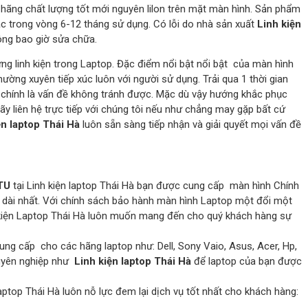
hãng chất lượng tốt mới nguyên lilon trên mặt màn hình. Sản phẩm
 trong vòng 6-12 tháng sử dụng. Có lỗi do nhà sản xuất
Linh kiện
ng bao giờ sửa chữa.
ững linh kiện trong Laptop. Đặc điểm nổi bật nổi bật của màn hình
ường xuyên tiếp xúc luôn với người sử dụng. Trải qua 1 thời gian
chính là vấn đề không tránh được. Mặc dù vậy hướng khắc phục
 Hãy liên hệ trực tiếp với chúng tôi nếu như chẳng may gặp bất cứ
ện laptop Thái Hà
luôn sẵn sàng tiếp nhận và giải quyết mọi vấn đề
TU
tại Linh kiện laptop Thái Hà bạn được cung cấp màn hình Chính
h dài nhất. Với chính sách bảo hành màn hình Laptop một đổi một
h kiện Laptop Thái Hà luôn muốn mang đến cho quý khách hàng sự
ung cấp cho các hãng laptop như: Dell, Sony Vaio, Asus, Acer, Hp,
huyên nghiệp như
Linh kiện laptop Thái Hà
để laptop của bạn được
aptop Thái Hà luôn nỗ lực đem lại dịch vụ tốt nhất cho khách hàng: