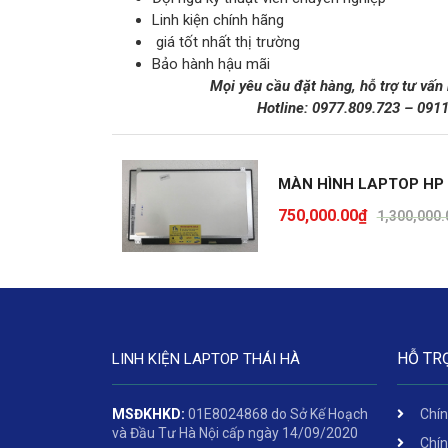
Linh kiện chính hãng
giá tốt nhất thị trường
Bảo hành hậu mãi
Mọi yêu cầu đặt hàng, hỗ trợ tư vấn
Hotline:
0977.809.723
–
091
MÀN HÌNH LAPTOP HP
750,000.00
₫
1,300,000.
HỖ TR
LINH KIỆN LAPTOP THÁI HÀ
MSĐKHKD:
01E8024868 do Sở Kế Hoạch
Chín
và Đầu Tư Hà Nội cấp ngày 14/09/2020
Chín