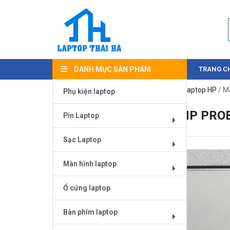
DANH MỤC SẢN PHẨM
TRANG C
Trang chủ
/
Màn hình laptop
/
Màn hình laptop HP
/ M
Phụ kiện laptop
MÀN HÌNH LAPTOP HP PRO
Pin Laptop
Sạc Laptop
Màn hình laptop
Ổ cứng laptop
Bàn phím laptop