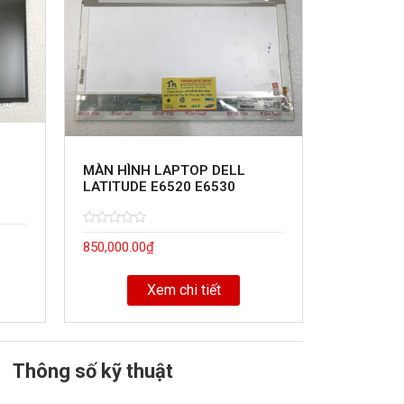
MÀN HÌNH LAPTOP DELL
LATITUDE E6520 E6530
Rated
5
850,000.00
₫
0
out
of
Xem chi tiết
Thông số kỹ thuật