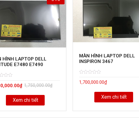
MÀN HÌNH LAPTOP DELL
 HÌNH LAPTOP DELL
INSPIRON 3467
ITUDE E7480 E7490
Rated
5
d
1,700,000.00
₫
0
50,000.00
₫
1,750,000.00
₫
out
of
Xem chi tiết
Xem chi tiết