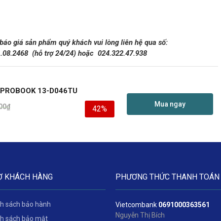
 báo giá sản phẩm quý khách vui lòng liên hệ qua số:
1.08.2468
(hỗ trợ 24/24)
hoặc 024.322.47.938
 PROBOOK 13-D046TU
Mua ngay
00
₫
42%
Ợ KHÁCH HÀNG
PHƯƠNG THỨC THANH TOÁN
h sách bảo hành
Vietcombank
06
91000363561
Nguyễn Thị Bích
h sách bảo mật