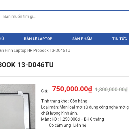
HỦ
BẢN LỀ LAPTOP
SẢN PHẨM
TIN TỨC
àn Hình Laptop HP Probook 13-D046TU
BOOK 13-D046TU
750,000.00
₫
1,300,000.00
₫
Giá:
Tình trạng kho : Còn hàng
Loại màn: Màn loại mới sử dụng công nghệ mới gi
chất lượng hình ảnh.
Màn : HD : 1.250.000đ – BH 6 tháng
Có cảm ứng : Liên hệ