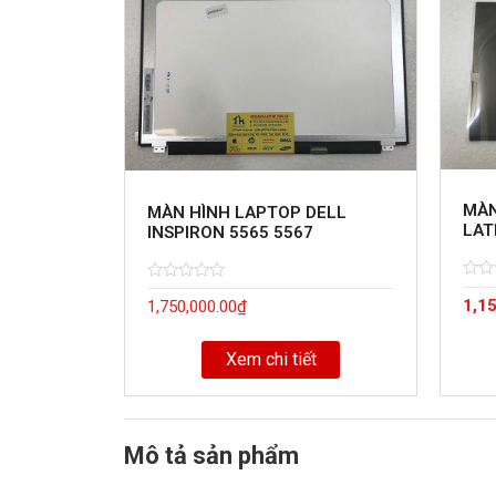
MÀN
MÀN HÌNH LAPTOP DELL
LAT
INSPIRON 5565 5567
Rate
5
Rated
5
1,1
0
1,750,000.00
₫
0
out
out
of
of
Xem chi tiết
Mô tả sản phẩm