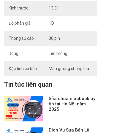
Kích thước
13.3″
Độ phân giải
HD
Thông số cáp
30 pin
Dòng
Led mỏng
Đặc tính cơ bản
Màn gương chống lóa
Tin tức liên quan
Sửa chữa macbook uy
tín tại Hà Nội năm
2025
Dịch Vụ Sửa Bản Lề