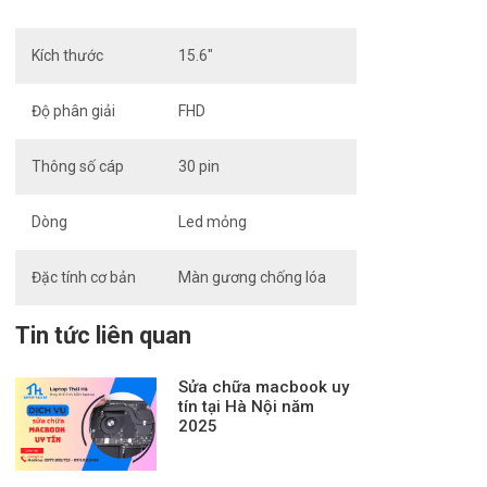
Kích thước
15.6″
Độ phân giải
FHD
Thông số cáp
30 pin
Dòng
Led mỏng
Đặc tính cơ bản
Màn gương chống lóa
Tin tức liên quan
Sửa chữa macbook uy
tín tại Hà Nội năm
2025