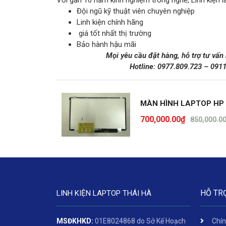
Với gần 10 năm kinh nghiệm trong nghề, Linh kiện l
Đội ngũ kỹ thuật viên chuyên nghiệp
Linh kiện chính hãng
giá tốt nhất thị trường
Bảo hành hậu mãi
Mọi yêu cầu đặt hàng, hỗ trợ tư vấn
Hotline:
0977.809.723
–
091
MÀN HÌNH LAPTOP HP 
700,000.00
₫
850,000.0
HỖ TR
LINH KIỆN LAPTOP THÁI HÀ
MSĐKHKD:
01E8024868 do Sở Kế Hoạch
Chín