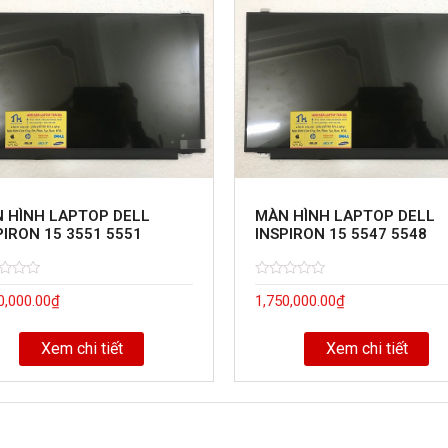
 HÌNH LAPTOP DELL
MÀN HÌNH LAPTOP DELL
PIRON 15 3551 5551
INSPIRON 15 5547 5548
d
Rated
5
0,000.00
₫
1,750,000.00
₫
0
out
of
Xem chi tiết
Xem chi tiết