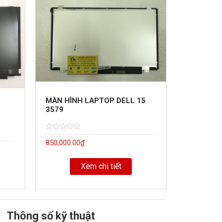
MÀN HÌNH LAPTOP DELL 15
3579
Rated
5
850,000.00
₫
0
out
of
Xem chi tiết
Thông số kỹ thuật