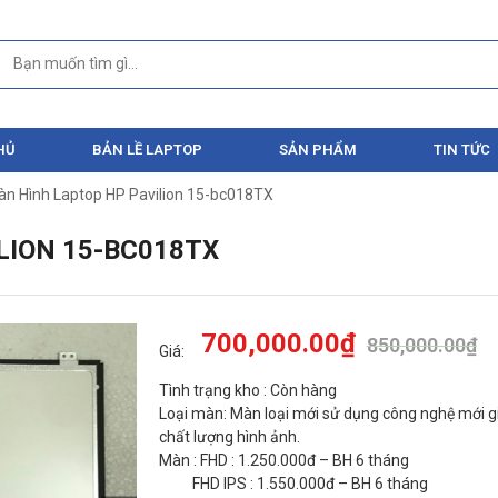
HỦ
BẢN LỀ LAPTOP
SẢN PHẨM
TIN TỨC
àn Hình Laptop HP Pavilion 15-bc018TX
LION 15-BC018TX
700,000.00
₫
850,000.00
₫
Giá:
Tình trạng kho : Còn hàng
Loại màn: Màn loại mới sử dụng công nghệ mới gi
chất lượng hình ảnh.
Màn : FHD : 1.250.000đ – BH 6 tháng
FHD IPS : 1.550.000đ – BH 6 tháng