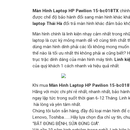
Màn Hình Laptop HP Pavilion 15-bc018TX
chính
được chế độ bảo hành đổi sang màn hình khác khác
laptop Thái Hà
đổi trả màn hình khác đảm bảo khô
Màn hình chính là linh kiện nhạy cảm nhất trong nh
laptop là cực kỳ mỏng manh dễ vỡ cùng tính chất th
dùng màn hình dính phải các lỗi không mong muốn 
thế nào là tối ưu nhất thì không phải ai cũng biết?
trục trặc dính dáng của màn hình máy tính.
Linh ki
của quý khách 1 cách nhanh và hiệu quả nhất.
Khi mua
Màn Hình Laptop HP Pavilion 15-bc01
Hãng với mức chi phí rẻ nhất, nhanh nhất, bảo hàn
ngay lập tức trong suốt thời gian 6-12 Tháng. Lin
hài lòng và yên tâm nhất.
Chúng tôi luôn sẵn hàng, đầy đủ loại màn hình để c
Lenovo, Toshiba……..Hãy lựa chọn địa chỉ uy tín, c
“BẮT ĐÚNG BỆNH, SỬA ĐÚNG GIÁ”.