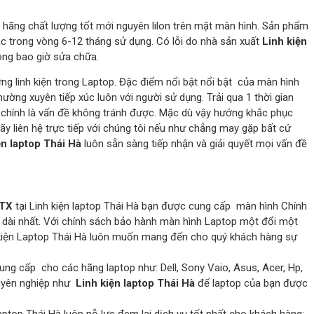
 hãng chất lượng tốt mới nguyên lilon trên mặt màn hình. Sản phẩm
 trong vòng 6-12 tháng sử dụng. Có lỗi do nhà sản xuất
Linh kiện
ng bao giờ sửa chữa.
ững linh kiện trong Laptop. Đặc điểm nổi bật nổi bật của màn hình
ường xuyên tiếp xúc luôn với người sử dụng. Trải qua 1 thời gian
chính là vấn đề không tránh được. Mặc dù vậy hướng khắc phục
 Hãy liên hệ trực tiếp với chúng tôi nếu như chẳng may gặp bất cứ
ện laptop Thái Hà
luôn sẵn sàng tiếp nhận và giải quyết mọi vấn đề
8TX
tại Linh kiện laptop Thái Hà bạn được cung cấp màn hình Chính
h dài nhất. Với chính sách bảo hành màn hình Laptop một đổi một
h kiện Laptop Thái Hà luôn muốn mang đến cho quý khách hàng sự
ung cấp cho các hãng laptop như: Dell, Sony Vaio, Asus, Acer, Hp,
huyên nghiệp như
Linh kiện laptop Thái Hà
để laptop của bạn được