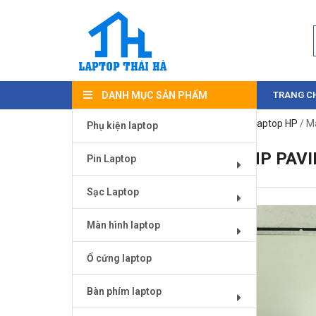
DANH MỤC SẢN PHẨM
TRANG C
Trang chủ
/
Màn hình laptop
/
Màn hình laptop HP
/ M
Phụ kiện laptop
MÀN HÌNH LAPTOP HP PAVI
Pin Laptop
Sạc Laptop
Màn hình laptop
Ổ cứng laptop
Bàn phím laptop