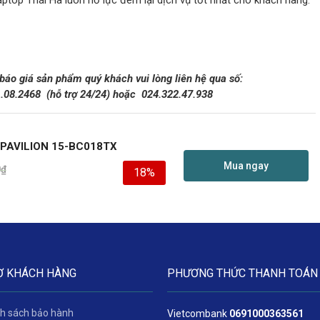
aptop Thái Hà luôn nỗ lực đem lại dịch vụ tốt nhất cho khách hàng:
 báo giá sản phẩm quý khách vui lòng liên hệ qua số:
1.08.2468
(hỗ trợ 24/24)
hoặc 024.322.47.938
PAVILION 15-BC018TX
Mua ngay
0
₫
18%
Ợ KHÁCH HÀNG
PHƯƠNG THỨC THANH TOÁN
h sách bảo hành
Vietcombank
06
91000363561