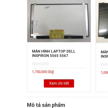
MÀN HÌNH LAPTOP DELL
MÀN
INSPIRON 5565 5567
INS
Rated
5
Rate
5
1,750,000.00
₫
0
1,00
0
out
out
of
of
Xem chi tiết
Mô tả sản phẩm