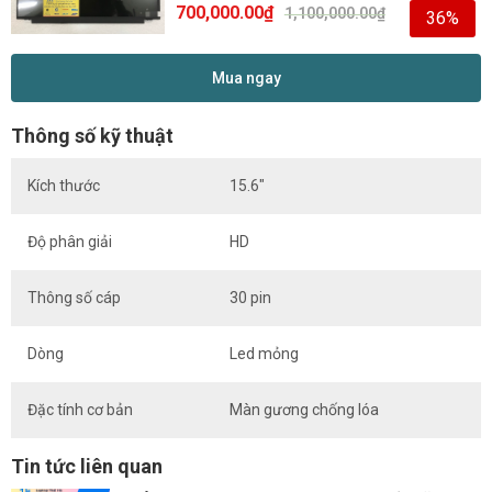
700,000.00
₫
1,100,000.00
₫
36%
Mua ngay
Thông số kỹ thuật
Kích thước
15.6″
Độ phân giải
HD
Thông số cáp
30 pin
Dòng
Led mỏng
Đặc tính cơ bản
Màn gương chống lóa
Tin tức liên quan