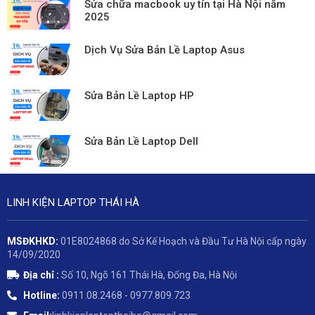
Sửa chữa macbook uy tín tại Hà Nội năm
2025
Dịch Vụ Sửa Bản Lề Laptop Asus
Sửa Bản Lề Laptop HP
Sửa Bản Lề Laptop Dell
LINH KIỆN LAPTOP THÁI HÀ
MSĐKHKD:
01E8024868 do Sở Kế Hoạch và Đầu Tư Hà Nội cấp ngày
14/09/2020
Địa chỉ :
Số 10, Ngõ 161 Thái Hà, Đống Đa, Hà Nội
Hotline:
0911.08.2468 - 0977.809.723