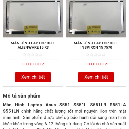
MÀN HÌNH LAPTOP DELL
MÀN HÌNH LAPTOP DELL
ALIENWARE 15 R3
INSPIRON 15 7570
Rated
5
Rated
5
1,000,000.00
₫
1,000,000.00
₫
0
0
out
out
of
of
Xem chi tiết
Xem chi tiết
Mô tả sản phẩm
Màn Hình Laptop Asus S551 S551L S551LB S551LA
S551LN
chính hãng chất lượng tốt mới nguyên lilon trên mặt
màn hình. Sản phẩm được chế độ bảo hành đổi sang màn hình
khác khác trong vòng 6-12 tháng sử dụng. Có lỗi do nhà sản xuất