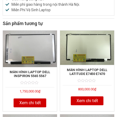
Miễn phí giao hàng trong nội thành Hà Nội.
Miễn Phí Vệ Sinh Laptop
Sản phẩm tương tự
MÀN HÌNH LAPTOP DELL
MÀN HÌNH LAPTOP DELL
LATITUDE E7450 E7470
INSPIRON 5565 5567
Rated
5
Rated
5
800,000.00
₫
0
1,750,000.00
₫
0
out
out
of
of
Xem chi tiết
Xem chi tiết