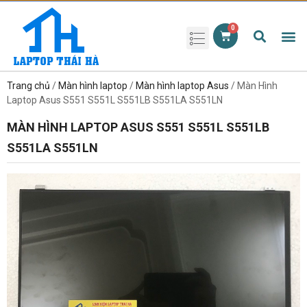
Phụ kiện laptop
Pin Laptop
Sạc Laptop
Màn hình laptop
Ổ cứng laptop
Bàn phím laptop
RAM laptop
Magic Mouse
Trang chủ
/
Màn hình laptop
/
Màn hình laptop Asus
/ Màn Hình
Laptop Asus S551 S551L S551LB S551LA S551LN
MÀN HÌNH LAPTOP ASUS S551 S551L S551LB
S551LA S551LN