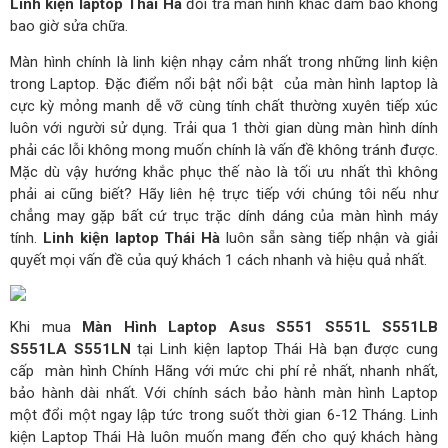
Linh kiện laptop Thái Hà
đổi trả màn hình khác đảm bảo không
bao giờ sửa chữa.
Màn hình chính là linh kiện nhạy cảm nhất trong những linh kiện
trong Laptop. Đặc điểm nổi bật nổi bật của màn hình laptop là
cực kỳ mỏng manh dễ vỡ cùng tính chất thường xuyên tiếp xúc
luôn với người sử dụng. Trải qua 1 thời gian dùng màn hình dính
phải các lỗi không mong muốn chính là vấn đề không tránh được.
Mặc dù vậy hướng khắc phục thế nào là tối ưu nhất thì không
phải ai cũng biết? Hãy liên hệ trực tiếp với chúng tôi nếu như
chẳng may gặp bất cứ trục trặc dính dáng của màn hình máy
tính.
Linh kiện laptop Thái Hà
luôn sẵn sàng tiếp nhận và giải
quyết mọi vấn đề của quý khách 1 cách nhanh và hiệu quả nhất.
Khi mua
Màn Hình Laptop Asus S551 S551L S551LB
S551LA S551LN
tại Linh kiện laptop Thái Hà bạn được cung
cấp màn hình Chính Hãng với mức chi phí rẻ nhất, nhanh nhất,
bảo hành dài nhất. Với chính sách bảo hành màn hình Laptop
một đổi một ngay lập tức trong suốt thời gian 6-12 Tháng. Linh
kiện Laptop Thái Hà luôn muốn mang đến cho quý khách hàng