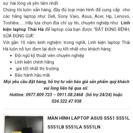
sự hài lòng và yên tâm nhất.
Chúng tôi luôn sẵn hàng, đầy đủ loại màn hình để cung cấp cho
các hãng laptop như: Dell, Sony Vaio, Asus, Acer, Hp, Lenovo,
Toshiba……..Hãy lựa chọn địa chỉ uy tín, chuyên nghiệp như
Linh
kiện laptop Thái Hà
để laptop của bạn được “BẮT ĐÚNG BỆNH,
SỬA ĐÚNG GIÁ”.
Với gần 10 năm kinh nghiệm trong nghề, Linh kiện laptop Thái
Hà luôn nỗ lực đem lại dịch vụ tốt nhất cho khách hàng:
Đội ngũ kỹ thuật viên chuyên nghiệp
Linh kiện chính hãng
giá tốt nhất thị trường
Bảo hành hậu mãi
Mọi yêu cầu đặt hàng, hỗ trợ tư vấn báo giá sản phẩm quý khách
vui lòng liên hệ qua số:
Hotline:
0977.809.723
–
0911.08.2468
(hỗ trợ 24/24)
hoặc
024.322.47.938
MÀN HÌNH LAPTOP ASUS S551 S551L
S551LB S551LA S551LN