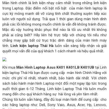
Màn hình chính là linh kiện nhạy cảm nhất trong những linh kiện
trong Laptop. Đặc điểm nổi bật nổi bật của màn hình laptop là
cực kỳ mỏng manh dễ vỡ cùng tính chất thường xuyên tiếp xúc
luôn với người sử dụng. Trải qua 1 thời gian dùng màn hình dính
phải các lỗi không mong muốn chính là vấn đề không tránh được.
Mặc dù vậy hướng khắc phục thế nào là tối ưu nhất thì không
phải ai cũng biết? Hãy liên hệ trực tiếp với chúng tôi nếu như
chẳng may gặp bất cứ trục trặc dính dáng của màn hình máy
tính.
Linh kiện laptop Thái Hà
luôn sẵn sàng tiếp nhận và giải
quyết mọi vấn đề của quý khách 1 cách nhanh và hiệu quả nhất.
Khi mua
Màn Hình Laptop Asus K401 K401LB K401UB
tại Linh
kiện laptop Thái Hà bạn được cung cấp màn hình Chính Hãng với
mức chi phí rẻ nhất, nhanh nhất, bảo hành dài nhất. Với chính
sách bảo hành màn hình Laptop một đổi một ngay lập tức trong
suốt thời gian 6-12 Tháng. Linh kiện Laptop Thái Hà luôn muốn
mang đến cho quý khách hàng sự hài lòng và yên tâm nhất.
Chúng tôi luôn sẵn hàng, đầy đủ loại màn hình để cung cấp cho
các hãng laptop như: Dell, Sony Vaio, Asus, Acer, Hp, Lenovo,