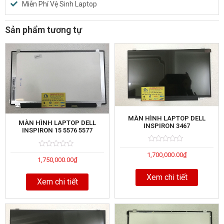
Miễn Phí Vệ Sinh Laptop
Sản phẩm tương tự
MÀN HÌNH LAPTOP DELL
MÀN HÌNH LAPTOP DELL
INSPIRON 3467
INSPIRON 15 5576 5577
Rated
5
Rated
5
1,700,000.00
₫
0
1,750,000.00
₫
0
out
out
of
of
Xem chi tiết
Xem chi tiết