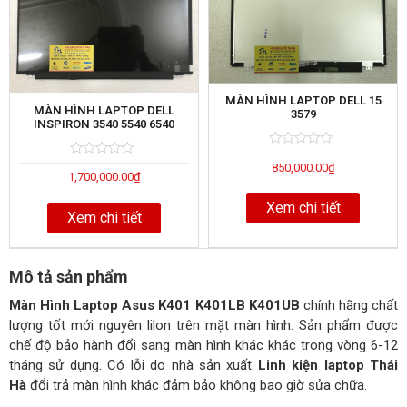
MÀN HÌNH LAPTOP DELL 15
MÀN HÌNH LAPTOP DELL
3579
INSPIRON 3540 5540 6540
Rated
5
Rated
5
850,000.00
₫
0
1,700,000.00
₫
0
out
out
of
of
Xem chi tiết
Xem chi tiết
Mô tả sản phẩm
Màn Hình Laptop Asus K401 K401LB K401UB
chính hãng chất
lượng tốt mới nguyên lilon trên mặt màn hình. Sản phẩm được
chế độ bảo hành đổi sang màn hình khác khác trong vòng 6-12
tháng sử dụng. Có lỗi do nhà sản xuất
Linh kiện laptop Thái
Hà
đổi trả màn hình khác đảm bảo không bao giờ sửa chữa.