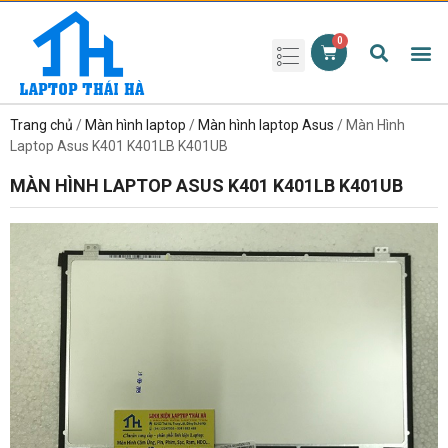
Phụ kiện laptop
Pin Laptop
Sạc Laptop
Màn hình laptop
Ổ cứng laptop
Bàn phím laptop
RAM laptop
Magic Mouse
Trang chủ
/
Màn hình laptop
/
Màn hình laptop Asus
/ Màn Hình
Laptop Asus K401 K401LB K401UB
MÀN HÌNH LAPTOP ASUS K401 K401LB K401UB