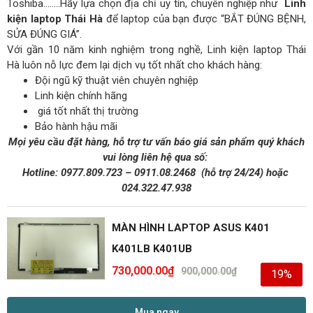
Toshiba……..Hãy lựa chọn địa chỉ uy tín, chuyên nghiệp như
Linh
kiện laptop Thái Hà
để laptop của bạn được “BẮT ĐÚNG BỆNH,
SỬA ĐÚNG GIÁ”.
Với gần 10 năm kinh nghiệm trong nghề, Linh kiện laptop Thái
Hà luôn nỗ lực đem lại dịch vụ tốt nhất cho khách hàng:
Đội ngũ kỹ thuật viên chuyên nghiệp
Linh kiện chính hãng
giá tốt nhất thị trường
Bảo hành hậu mãi
Mọi yêu cầu đặt hàng, hỗ trợ tư vấn báo giá sản phẩm quý khách
vui lòng liên hệ qua số:
Hotline:
0977.809.723
–
0911.08.2468
(hỗ trợ 24/24)
hoặc
024.322.47.938
MÀN HÌNH LAPTOP ASUS K401
K401LB K401UB
730,000.00
₫
900,000.00
₫
19%
Mua ngay