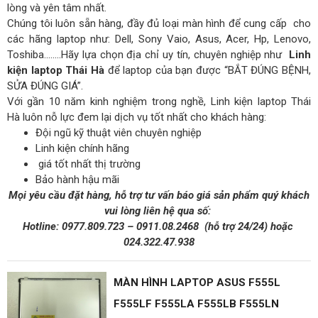
lòng và yên tâm nhất.
Chúng tôi luôn sẵn hàng, đầy đủ loại màn hình để cung cấp cho
các hãng laptop như: Dell, Sony Vaio, Asus, Acer, Hp, Lenovo,
Toshiba……..Hãy lựa chọn địa chỉ uy tín, chuyên nghiệp như
Linh
kiện laptop Thái Hà
để laptop của bạn được “BẮT ĐÚNG BỆNH,
SỬA ĐÚNG GIÁ”.
Với gần 10 năm kinh nghiệm trong nghề, Linh kiện laptop Thái
Hà luôn nỗ lực đem lại dịch vụ tốt nhất cho khách hàng:
Đội ngũ kỹ thuật viên chuyên nghiệp
Linh kiện chính hãng
giá tốt nhất thị trường
Bảo hành hậu mãi
Mọi yêu cầu đặt hàng, hỗ trợ tư vấn báo giá sản phẩm quý khách
vui lòng liên hệ qua số:
Hotline:
0977.809.723
–
0911.08.2468
(hỗ trợ 24/24)
hoặc
024.322.47.938
MÀN HÌNH LAPTOP ASUS F555L
F555LF F555LA F555LB F555LN