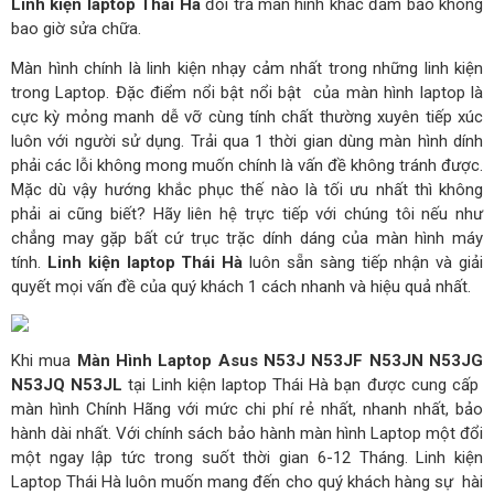
Linh kiện laptop Thái Hà
đổi trả màn hình khác đảm bảo không
bao giờ sửa chữa.
Màn hình chính là linh kiện nhạy cảm nhất trong những linh kiện
trong Laptop. Đặc điểm nổi bật nổi bật của màn hình laptop là
cực kỳ mỏng manh dễ vỡ cùng tính chất thường xuyên tiếp xúc
luôn với người sử dụng. Trải qua 1 thời gian dùng màn hình dính
phải các lỗi không mong muốn chính là vấn đề không tránh được.
Mặc dù vậy hướng khắc phục thế nào là tối ưu nhất thì không
phải ai cũng biết? Hãy liên hệ trực tiếp với chúng tôi nếu như
chẳng may gặp bất cứ trục trặc dính dáng của màn hình máy
tính.
Linh kiện laptop Thái Hà
luôn sẵn sàng tiếp nhận và giải
quyết mọi vấn đề của quý khách 1 cách nhanh và hiệu quả nhất.
Khi mua
Màn Hình Laptop Asus N53J N53JF N53JN N53JG
N53JQ N53JL
tại Linh kiện laptop Thái Hà bạn được cung cấp
màn hình Chính Hãng với mức chi phí rẻ nhất, nhanh nhất, bảo
hành dài nhất. Với chính sách bảo hành màn hình Laptop một đổi
một ngay lập tức trong suốt thời gian 6-12 Tháng. Linh kiện
Laptop Thái Hà luôn muốn mang đến cho quý khách hàng sự hài