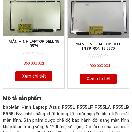
MÀN HÌNH LAPTOP DELL 15
MÀN HÌNH LAPTOP DELL
3579
INSPIRON 15 7570
Rated
5
Rated
5
850,000.00
₫
0
1,000,000.00
₫
0
out
out
of
of
Xem chi tiết
Xem chi tiết
Mô tả sản phẩm
bbbMàn Hình Laptop Asus F555L F555LF F555LA F555LB
F555LNv
chính hãng chất lượng tốt mới nguyên lilon trên mặt
màn hình. Sản phẩm được chế độ bảo hành đổi sang màn hình
khác khác trong vòng 6-12 tháng sử dụng. Có lỗi do nhà sản xuất