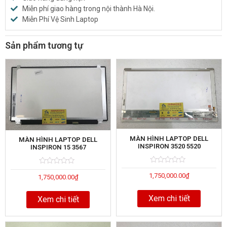
Miễn phí giao hàng trong nội thành Hà Nội.
Miễn Phí Vệ Sinh Laptop
Sản phẩm tương tự
MÀN HÌNH LAPTOP DELL
MÀN HÌNH LAPTOP DELL
INSPIRON 3520 5520
INSPIRON 15 3567
Rated
5
Rated
5
1,750,000.00
₫
0
1,750,000.00
₫
0
out
out
of
of
Xem chi tiết
Xem chi tiết