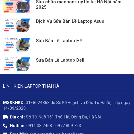
Sửa chữa macbook uy tín tại Hà Nội năm
2025
Dịch Vụ Sửa Bản Lề Laptop Asus
Sửa Bản Lề Laptop HP
Sửa Bản Lề Laptop Dell
LINH KIỆN LAPTOP THÁI HÀ
MSĐKHKD:
01E8024868 do Sở Kế Hoạch và Đầu Tư Hà Nội cấp ngày
14/09/2020
Địa chỉ :
Số 10, Ngõ 161 Thái Hà, Đống Đa, Hà Nội
Hotline:
0911.08.2468 - 0977.809.723