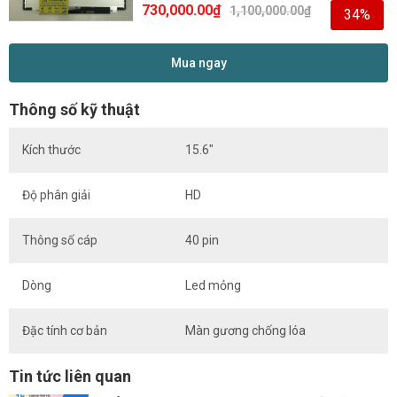
730,000.00
₫
1,100,000.00
₫
34%
Mua ngay
Thông số kỹ thuật
Kích thước
15.6″
Độ phân giải
HD
Thông số cáp
40 pin
Dòng
Led mỏng
Đặc tính cơ bản
Màn gương chống lóa
Tin tức liên quan