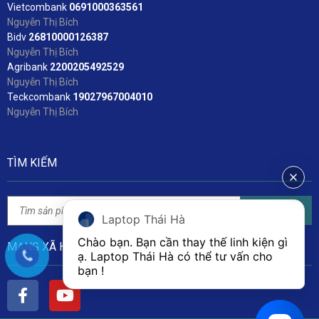
Vietcombank
06
91000363561
Nguyễn Thị Bích
Bidv
2
6810000126387
Nguyễn Thị Bích
Agribank
2200205492529
Nguyễn Thị Bích
Teckcombank
19027967004010
Nguyễn Thị Bích
TÌM KIẾM
Tìm kiếm
Laptop Thái Hà
Chào bạn. Bạn cần thay thế linh kiện gì 
MẠNG XÃ HỘI
ạ. Laptop Thái Hà có thể tư vấn cho 
bạn ! 