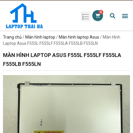
Phụ kiện laptop
Pin Laptop
Sạc Laptop
Màn hình laptop
Ổ cứng laptop
Bàn phím laptop
RAM laptop
Magic Mouse
Trang chủ
/
Màn hình laptop
/
Màn hình laptop Asus
/ Màn Hình
Laptop Asus F555L F555LF F555LA F555LB F555LN
MÀN HÌNH LAPTOP ASUS F555L F555LF F555LA
F555LB F555LN