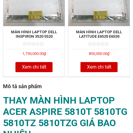
MÀN HÌNH LAPTOP DELL
MÀN HÌNH LAPTOP DELL
INSPIRON 3520 5520
LATITUDE E6520 E6530
Rated
5
Rated
5
1,750,000.00
₫
850,000.00
₫
0
0
out
out
of
of
Xem chi tiết
Xem chi tiết
Mô tả sản phẩm
THAY MÀN HÌNH LAPTOP
ACER ASPIRE ​5810T 5810TG
5810TZ 5810TZG GIÁ BAO