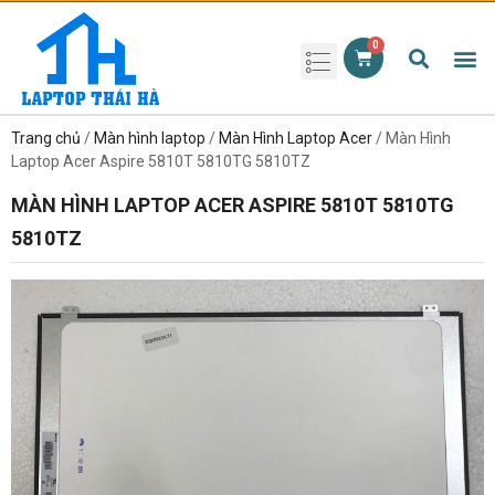
Phụ kiện laptop
Pin Laptop
Sạc Laptop
Màn hình laptop
Ổ cứng laptop
Bàn phím laptop
RAM laptop
Magic Mouse
Trang chủ
/
Màn hình laptop
/
Màn Hình Laptop Acer
/ Màn Hình
Laptop Acer Aspire 5810T 5810TG 5810TZ
MÀN HÌNH LAPTOP ACER ASPIRE 5810T 5810TG
5810TZ