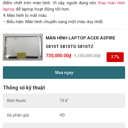
điểm chết trên màn hình. Vì vậy, người dùng nên
thay màn hình
laptop
để laptop hoạt động tốt hơn.
4. Màn hình bị mất màu
– Biểu hiện: Màn hình chuyển sang một màu duy nhất.
MÀN HÌNH LAPTOP ACER ASPIRE
5810T 5810TG 5810TZ
730,000.00
₫
1,150,000.00
₫
37%
Mua ngay
Thông số kỹ thuật
Kích thước
15.6″
Độ phân giải
HD