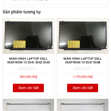
Sản phẩm tương tự
MÀN HÌNH LAPTOP DELL
MÀN HÌNH LAPTOP DELL
INSPIRON 15 3541 3542 3543
INSPIRON 15 5547 5548
Rated
5
Rated
5
850,000.00
₫
1,750,000.00
₫
0
0
out
out
of
of
Xem chi tiết
Xem chi tiết