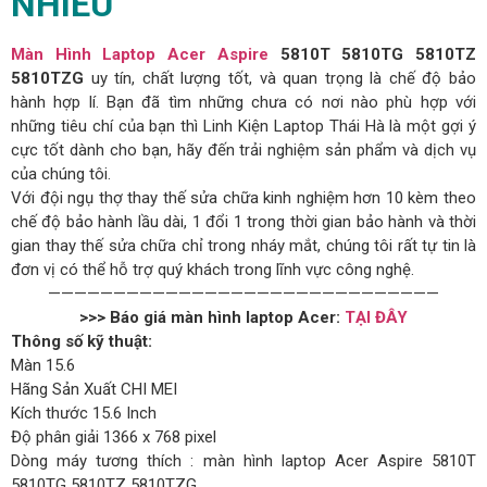
NHIÊU
Màn Hình Laptop Acer Aspire
5810T 5810TG 5810TZ
5810TZG
uy tín, chất lượng tốt, và quan trọng là chế độ bảo
hành hợp lí. Bạn đã tìm những chưa có nơi nào phù hợp với
những tiêu chí của bạn thì Linh Kiện Laptop Thái Hà là một gợi ý
cực tốt dành cho bạn, hãy đến trải nghiệm sản phẩm và dịch vụ
của chúng tôi.
Với đội ngụ thợ thay thế sửa chữa kinh nghiệm hơn 10 kèm theo
chế độ bảo hành lầu dài, 1 đổi 1 trong thời gian bảo hành và thời
gian thay thế sửa chữa chỉ trong nháy mắt, chúng tôi rất tự tin là
đơn vị có thể hỗ trợ quý khách trong lĩnh vực công nghệ.
——————————————————————————————
>>> Báo giá màn hình laptop Acer:
TẠI ĐÂY
Thông số kỹ thuật:
Màn 15.6
Hãng Sản Xuất CHI MEI
Kích thước 15.6 Inch
Độ phân giải 1366 x 768 pixel
Dòng máy tương thích : màn hình laptop Acer Aspire 5810T
5810TG 5810TZ 5810TZG