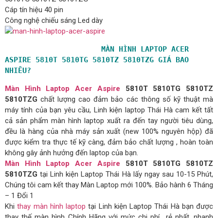
Cáp tín hiệu 40 pin
Công nghệ chiếu sáng Led dày
MÀN HÌNH LAPTOP ACER 
ASPIRE ​5810T 5810TG 5810TZ 5810TZG GIÁ BAO 
NHIÊU?
Màn Hình Laptop Acer Aspire
5810T 5810TG 5810TZ
5810TZG
chất lượng cao đảm bảo các thông số kỹ thuật mà
máy tính của bạn yêu cầu, Linh kiện laptop Thái Hà cam kết tất
cả sản phẩm màn hình laptop xuất ra đến tay người tiêu dùng,
đều là hàng của nhà máy sản xuất (new 100% nguyên hộp) đã
được kiểm tra thực tế kỹ càng, đảm bảo chất lượng , hoàn toàn
không gây ảnh hưởng đến laptop của bạn.
Màn Hình Laptop Acer Aspire
5810T 5810TG 5810TZ
5810TZG
tại Linh kiện Laptop Thái Hà lấy ngay sau 10-15 Phút,
Chúng tôi cam kết thay Màn Laptop mới 100%. Bảo hành 6 Tháng
– 1 Đổi 1
Khi
thay màn hình laptop
tại Linh kiện Laptop Thái Hà bạn được
thay thế màn hình Chính Hãng với mức chi phí rẻ nhất, nhanh