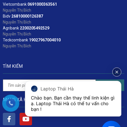
Vietcombank
06
91000363561
Nguyễn Thị Bích
Bidv
2
6810000126387
Nguyễn Thị Bích
Agribank
2200205492529
Nguyễn Thị Bích
Teckcombank
19027967004010
Nguyễn Thị Bích
TÌM KIẾM
Tìm kiếm
Laptop Thái Hà
Chào bạn. Bạn cần thay thế linh kiện gì 
MẠNG XÃ HỘI
ạ. Laptop Thái Hà có thể tư vấn cho 
bạn ! 