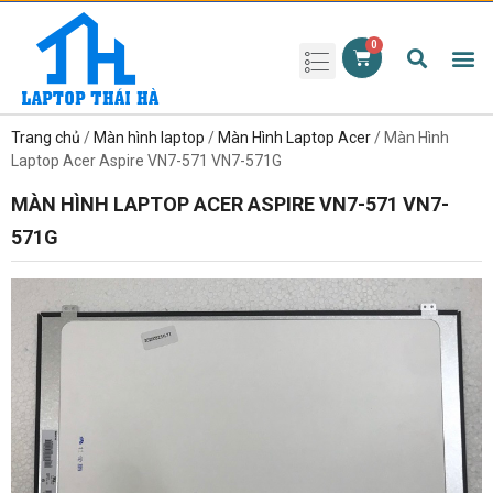
Phụ kiện laptop
Pin Laptop
Sạc Laptop
Màn hình laptop
Ổ cứng laptop
Bàn phím laptop
RAM laptop
Magic Mouse
Trang chủ
/
Màn hình laptop
/
Màn Hình Laptop Acer
/ Màn Hình
Laptop Acer Aspire VN7-571 VN7-571G
MÀN HÌNH LAPTOP ACER ASPIRE VN7-571 VN7-
571G