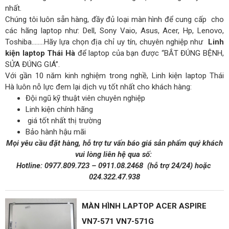
nhất.
Chúng tôi luôn sẵn hàng, đầy đủ loại màn hình để cung cấp cho
các hãng laptop như: Dell, Sony Vaio, Asus, Acer, Hp, Lenovo,
Toshiba……..Hãy lựa chọn địa chỉ uy tín, chuyên nghiệp như
Linh
kiện laptop Thái Hà
để laptop của bạn được “BẮT ĐÚNG BỆNH,
SỬA ĐÚNG GIÁ”.
Với gần 10 năm kinh nghiệm trong nghề, Linh kiện laptop Thái
Hà luôn nỗ lực đem lại dịch vụ tốt nhất cho khách hàng:
Đội ngũ kỹ thuật viên chuyên nghiệp
Linh kiện chính hãng
giá tốt nhất thị trường
Bảo hành hậu mãi
Mọi yêu cầu đặt hàng, hỗ trợ tư vấn báo giá sản phẩm quý khách
vui lòng liên hệ qua số:
Hotline:
0977.809.723
–
0911.08.2468
(hỗ trợ 24/24)
hoặc
024.322.47.938
MÀN HÌNH LAPTOP ACER ASPIRE
VN7-571 VN7-571G