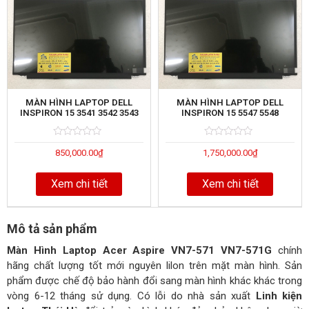
MÀN HÌNH LAPTOP DELL
MÀN HÌNH LAPTOP DELL
INSPIRON 15 3541 3542 3543
INSPIRON 15 5547 5548
Rated
5
Rated
5
850,000.00
₫
1,750,000.00
₫
0
0
out
out
of
of
Xem chi tiết
Xem chi tiết
Mô tả sản phẩm
Màn Hình Laptop Acer Aspire VN7-571 VN7-571G
chính
hãng chất lượng tốt mới nguyên lilon trên mặt màn hình. Sản
phẩm được chế độ bảo hành đổi sang màn hình khác khác trong
vòng 6-12 tháng sử dụng. Có lỗi do nhà sản xuất
Linh kiện