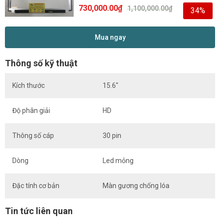
730,000.00
₫
1,100,000.00
₫
34%
Mua ngay
Thông số kỹ thuật
Kích thước
15.6″
Độ phân giải
HD
Thông số cáp
30 pin
Dòng
Led mỏng
Đặc tính cơ bản
Màn gương chống lóa
Tin tức liên quan