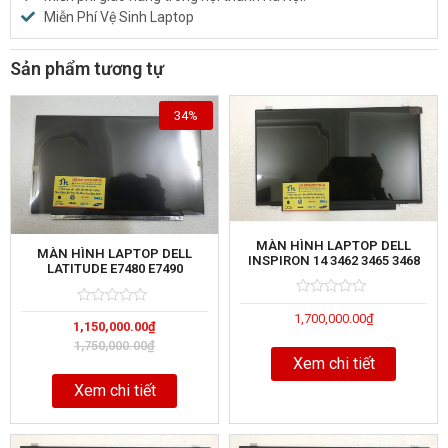
Miễn Phí Vệ Sinh Laptop
Sản phẩm tương tự
34%
MÀN HÌNH LAPTOP DELL
MÀN HÌNH LAPTOP DELL
INSPIRON 14 3462 3465 3468
LATITUDE E7480 E7490
Rated
5
Rated
5
1,700,000.00
₫
0
1,150,000.00
₫
0
out
out
of
1,750,000.00
₫
of
Xem chi tiết
Xem chi tiết