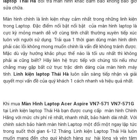
laptop Thái Hà
đổi trả màn hình khác đảm bảo không bao giờ
sửa chữa.
Màn hình chính là linh kiện nhạy cảm nhất trong những linh kiện
trong Laptop. Đặc điểm nổi bật nổi bật của màn hình laptop là
cực kỳ mỏng manh dễ vỡ cùng tính chất thường xuyên tiếp xúc
luôn với người sử dụng. Trải qua 1 thời gian dùng màn hình dính
phải các lỗi không mong muốn chính là vấn đề không tránh được.
Mặc dù vậy hướng khắc phục thế nào là tối ưu nhất thì không
phải ai cũng biết? Hãy liên hệ trực tiếp với chúng tôi nếu như
chẳng may gặp bất cứ trục trặc dính dáng của màn hình máy
tính.
Linh kiện laptop Thái Hà
luôn sẵn sàng tiếp nhận và giải
quyết mọi vấn đề của quý khách 1 cách nhanh và hiệu quả nhất.
Khi mua
Màn Hình Laptop Acer Aspire VN7-571 VN7-571G
tại Linh kiện laptop Thái Hà bạn được cung cấp màn hình Chính
Hãng với mức chi phí rẻ nhất, nhanh nhất, bảo hành dài nhất. Với
chính sách bảo hành màn hình Laptop một đổi một ngay lập tức
trong suốt thời gian 6-12 Tháng. Linh kiện Laptop Thái Hà luôn
muốn mang đến cho quý khách hàng sự hài lòng và yên tâm