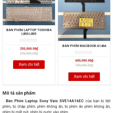
BÀN PHÍM LAPTOP TOSHIBA
L850 L855
Rated
5
BÀN PHÍM MACBOOK A1466
250,000.00
₫
0
out
320,000.00
₫
of
Rated
5
600,000.00
₫
0
out
Xem chi tiết
700,000.00
₫
of
Xem chi tiết
Mô tả sản phẩm
Bàn Phím Laptop Sony Vaio SVE14A16EC
của bạn bị liệt
phím, bị chập phím, phím không ăn, bị phím ăn phím không ăn,
phím bị mất nút, phím bị nước vào phím