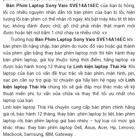
Bàn Phím Laptop Sony Vaio SVE14A16EC
của bạn bị hỏng,
lỗi có nhiều nguyên nhân dẫn tới bàn phím của bạn bị lỗi, hiện
tượng lỗi bàn phím có thể nhận rõ ngay: khi bật máy kêu tít tít liên
tục, không đánh được chữ, gõ chữ phải nhấn thật mạnh mới
được hoặc liệt nút bấm 1 chữ chạy ra nhiều chữ .v.v
Trường hợp
Bàn Phím Laptop Sony Vaio SVE14A16EC
khi :
bàn phím lỗi nặng chập, bàn phím do nước đổ vào hoặc giá thành
sửa phím gần bằng thay bàn phím laptop mới thì tiến hành thay
bàn phím laptop, giá tùy thuộc từng thời điểm, hãng laptop và
được bảo hành trong 12 tháng tại
Linh kiện laptop Thái Hà
. Khi
laptop của bạn có vấn đề trục trặc về bàn phím, màn hình, pin,
sạc pin cần sự trợ giúp từ chuyên gia hãy liên hệ ngay với
Linh
kiện laptop Thái Hà
chúng tôi sẽ giải đáp mọi thắc mắc về kỹ
thuật miễn phí, tư vấn sửa chữa và thay thế tối ưu nhất cho
laptop của bạn.
Linh kiện laptop Thái Hà chuyên cung cấp bàn phím chính hãng
giá rẻ, bảo hành 12 tháng, thay bàn phím laptop bị liệt, bàn phím
laptop rời, bàn phím laptop giá bao nhiêu – tuỳ loại có mức giá
khác nhau: thay bàn phím laptop Dell, Asus, Acer, Hp, Lenovo,
Macbook, Samsung, IBM, Gateway….