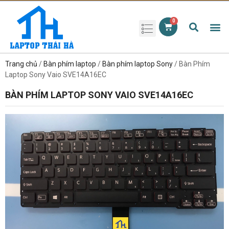
Phụ kiện laptop
Pin Laptop
Sạc Laptop
Màn hình laptop
Ổ cứng laptop
Bàn phím laptop
RAM laptop
Magic Mouse
Trang chủ
/
Bàn phím laptop
/
Bàn phím laptop Sony
/ Bàn Phím
Laptop Sony Vaio SVE14A16EC
BÀN PHÍM LAPTOP SONY VAIO SVE14A16EC