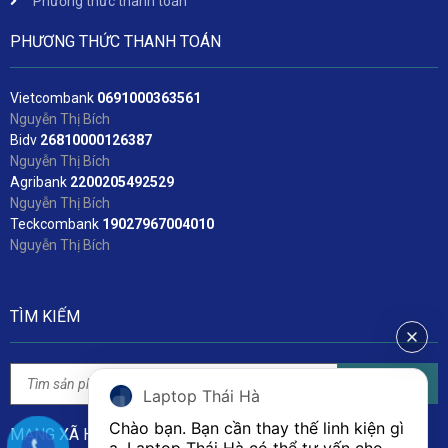
Phương thức thanh toán
PHƯƠNG THỨC THANH TOÁN
Vietcombank
06
91000363561
Nguyễn Thị Bích
Bidv
2
6810000126387
Nguyễn Thị Bích
Agribank
2200205492529
Nguyễn Thị Bích
Teckcombank
19027967004010
Nguyễn Thị Bích
TÌM KIẾM
Tìm kiếm
Laptop Thái Hà
Chào bạn. Bạn cần thay thế linh kiện gì 
MẠNG XÃ HỘI