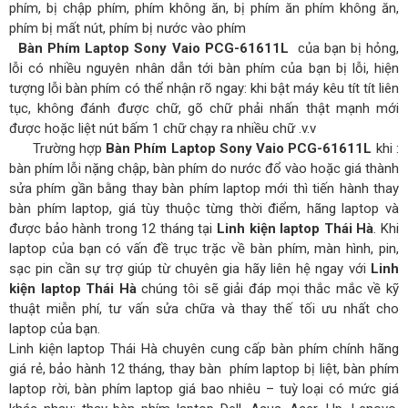
phím, bị chập phím, phím không ăn, bị phím ăn phím không ăn,
phím bị mất nút, phím bị nước vào phím
Bàn Phím Laptop Sony Vaio PCG-61611L
của bạn bị hỏng,
lỗi có nhiều nguyên nhân dẫn tới bàn phím của bạn bị lỗi, hiện
tượng lỗi bàn phím có thể nhận rõ ngay: khi bật máy kêu tít tít liên
tục, không đánh được chữ, gõ chữ phải nhấn thật mạnh mới
được hoặc liệt nút bấm 1 chữ chạy ra nhiều chữ .v.v
Trường hợp
Bàn Phím Laptop Sony Vaio PCG-61611L
khi :
bàn phím lỗi nặng chập, bàn phím do nước đổ vào hoặc giá thành
sửa phím gần bằng thay bàn phím laptop mới thì tiến hành thay
bàn phím laptop, giá tùy thuộc từng thời điểm, hãng laptop và
được bảo hành trong 12 tháng tại
Linh kiện laptop Thái Hà
. Khi
laptop của bạn có vấn đề trục trặc về bàn phím, màn hình, pin,
sạc pin cần sự trợ giúp từ chuyên gia hãy liên hệ ngay với
Linh
kiện laptop Thái Hà
chúng tôi sẽ giải đáp mọi thắc mắc về kỹ
thuật miễn phí, tư vấn sửa chữa và thay thế tối ưu nhất cho
laptop của bạn.
Linh kiện laptop Thái Hà chuyên cung cấp bàn phím chính hãng
giá rẻ, bảo hành 12 tháng, thay bàn phím laptop bị liệt, bàn phím
laptop rời, bàn phím laptop giá bao nhiêu – tuỳ loại có mức giá