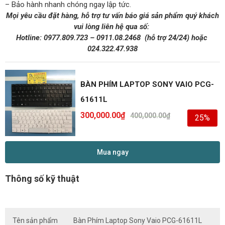
– Bảo hành nhanh chóng ngay lập tức.
Mọi yêu cầu đặt hàng, hỗ trợ tư vấn báo giá sản phẩm quý khách
vui lòng liên hệ qua số:
Hotline:
0977.809.723
–
0911.08.2468
(hỗ trợ 24/24)
hoặc
024.322.47.938
BÀN PHÍM LAPTOP SONY VAIO PCG-
61611L
300,000.00
₫
400,000.00
₫
25%
Mua ngay
Thông số kỹ thuật
Tên sản phẩm
Bàn Phím Laptop Sony Vaio PCG-61611L