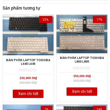
Sản phẩm tương tự
23%
17%
BÀN PHÍM LAPTOP TOSHIBA
BÀN PHÍM LAPTOP TOSHIBA
L800 L805
L640 L645
Rated
5
Rated
5
250,000.00
₫
0
230,000.00
₫
0
out
300,000.00
₫
out
of
300,000.00
₫
of
Xem chi tiết
Xem chi tiết
7%
14%