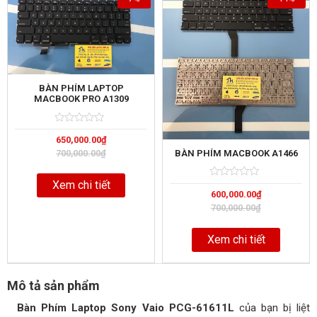
BÀN PHÍM LAPTOP
MACBOOK PRO A1309
Rated
5
650,000.00
₫
0
out
BÀN PHÍM MACBOOK A1466
700,000.00
₫
of
Xem chi tiết
Rated
5
600,000.00
₫
0
out
700,000.00
₫
of
Xem chi tiết
Mô tả sản phẩm
Bàn Phím Laptop Sony Vaio PCG-61611L
của bạn bị liệt