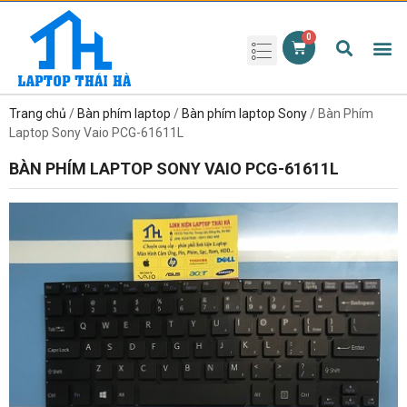
Phụ kiện laptop
Pin Laptop
Sạc Laptop
Màn hình laptop
Ổ cứng laptop
Bàn phím laptop
RAM laptop
Magic Mouse
Trang chủ
/
Bàn phím laptop
/
Bàn phím laptop Sony
/ Bàn Phím
Laptop Sony Vaio PCG-61611L
BÀN PHÍM LAPTOP SONY VAIO PCG-61611L