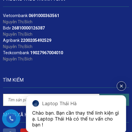
Vietcombank
06
91000363561
Nguyễn Thị Bích
Bidv
2
6810000126387
Nguyễn Thị Bích
Agribank
2200205492529
Nguyễn Thị Bích
Teckcombank
19027967004010
Nguyễn Thị Bích
TÌM KIẾM
Tìm kiếm
Laptop Thái Hà
Chào bạn. Bạn cần thay thế linh kiện gì 
MẠNG XÃ HỘI
ạ. Laptop Thái Hà có thể tư vấn cho 
bạn ! 