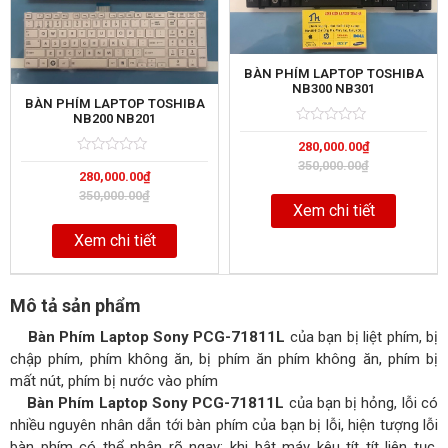
BÀN PHÍM LAPTOP TOSHIBA
NB300 NB301
BÀN PHÍM LAPTOP TOSHIBA
NB200 NB201
Rated
5
280,000.00
₫
0
out
Rated
5
350,000.00
₫
of
280,000.00
₫
0
out
350,000.00
₫
of
Xem chi tiết
Xem chi tiết
Mô tả sản phẩm
Bàn Phím Laptop Sony PCG-71811L
của bạn bị liệt phím, bị
chập phím, phím không ăn, bị phím ăn phím không ăn, phím bị
mất nút, phím bị nước vào phím
Bàn Phím Laptop Sony PCG-71811L
của bạn bị hỏng, lỗi có
nhiều nguyên nhân dẫn tới bàn phím của bạn bị lỗi, hiện tượng lỗi
bàn phím có thể nhận rõ ngay: khi bật máy kêu tít tít liên tục,