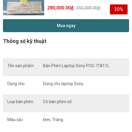
280,000.00
₫
350,000.00
₫
20%
Mua ngay
Thông số kỹ thuật
Tên sản phẩm
Bàn Phím Laptop Sony PCG-71811L
Dùng cho
Dùng cho laptop Sony
Loại bàn phím
Có bàn phím số
Màu sắc
Đen, Trắng