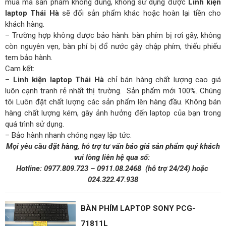
mua mà sản phẩm không đúng, không sử dụng được
Linh kiện
laptop Thái Hà
sẽ đổi sản phẩm khác hoặc hoàn lại tiền cho
khách hàng.
– Trường hợp không được bảo hành: bàn phím bị rơi gãy, không
còn nguyên vẹn, bàn phí bị đổ nước gây chập phím, thiếu phiếu
tem bảo hành.
Cam kết:
–
Linh kiện laptop Thái Hà
chỉ bán hàng chất lượng cao giá
luôn cạnh tranh rẻ nhất thị trường. Sản phẩm mới 100%. Chúng
tôi Luôn đặt chất lượng các sản phẩm lên hàng đầu. Không bán
hàng chất lượng kém, gây ảnh hưởng đến laptop của bạn trong
quá trình sử dụng.
– Bảo hành nhanh chóng ngay lập tức.
Mọi yêu cầu đặt hàng, hỗ trợ tư vấn báo giá sản phẩm quý khách
vui lòng liên hệ qua số:
Hotline:
0977.809.723
–
0911.08.2468
(hỗ trợ 24/24)
hoặc
024.322.47.938
BÀN PHÍM LAPTOP SONY PCG-
71811L