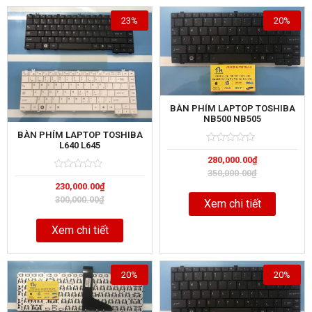
23%
20%
BÀN PHÍM LAPTOP TOSHIBA
NB500 NB505
BÀN PHÍM LAPTOP TOSHIBA
L640 L645
Rated
5
280,000.00
₫
0
out
350,000.00
₫
Rated
5
of
230,000.00
₫
0
out
300,000.00
₫
Xem chi tiết
of
Xem chi tiết
20%
20%