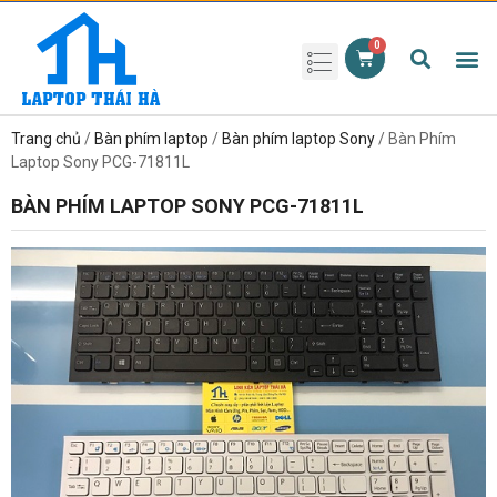
Phụ kiện laptop
Pin Laptop
Sạc Laptop
Màn hình laptop
Ổ cứng laptop
Bàn phím laptop
RAM laptop
Magic Mouse
Trang chủ
/
Bàn phím laptop
/
Bàn phím laptop Sony
/ Bàn Phím
Laptop Sony PCG-71811L
BÀN PHÍM LAPTOP SONY PCG-71811L