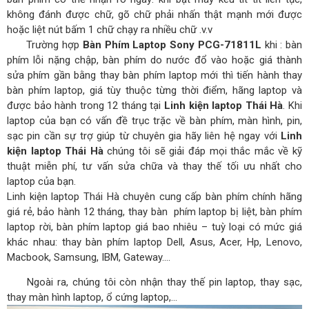
không đánh được chữ, gõ chữ phải nhấn thật mạnh mới được
hoặc liệt nút bấm 1 chữ chạy ra nhiều chữ .v.v
Trường hợp
Bàn Phím Laptop Sony PCG-71811L
khi : bàn
phím lỗi nặng chập, bàn phím do nước đổ vào hoặc giá thành
sửa phím gần bằng thay bàn phím laptop mới thì tiến hành thay
bàn phím laptop, giá tùy thuộc từng thời điểm, hãng laptop và
được bảo hành trong 12 tháng tại
Linh kiện laptop Thái Hà
. Khi
laptop của bạn có vấn đề trục trặc về bàn phím, màn hình, pin,
sạc pin cần sự trợ giúp từ chuyên gia hãy liên hệ ngay với
Linh
kiện laptop Thái Hà
chúng tôi sẽ giải đáp mọi thắc mắc về kỹ
thuật miễn phí, tư vấn sửa chữa và thay thế tối ưu nhất cho
laptop của bạn.
Linh kiện laptop Thái Hà chuyên cung cấp bàn phím chính hãng
giá rẻ, bảo hành 12 tháng, thay bàn phím laptop bị liệt, bàn phím
laptop rời, bàn phím laptop giá bao nhiêu – tuỳ loại có mức giá
khác nhau: thay bàn phím laptop Dell, Asus, Acer, Hp, Lenovo,
Macbook, Samsung, IBM, Gateway….
Ngoài ra, chúng tôi còn nhận thay thế pin laptop, thay sạc,
thay màn hình laptop, ổ cứng laptop,…