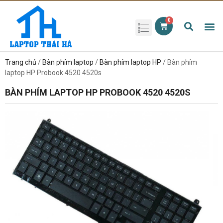
Phụ kiện laptop
Pin Laptop
Sạc Laptop
Màn hình laptop
Ổ cứng laptop
Bàn phím laptop
RAM laptop
Magic Mouse
Trang chủ
/
Bàn phím laptop
/
Bàn phím laptop HP
/ Bàn phím
laptop HP Probook 4520 4520s
BÀN PHÍM LAPTOP HP PROBOOK 4520 4520S