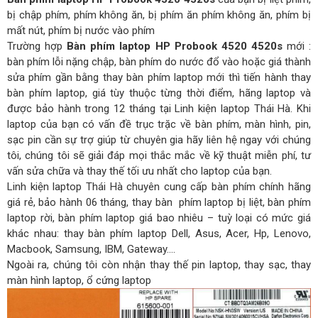
bị chập phím, phím không ăn, bị phím ăn phím không ăn, phím bị
mất nút, phím bị nước vào phím
Trường hợp
Bàn phím laptop HP Probook 4520 4520s
mới :
bàn phím lỗi nặng chập, bàn phím do nước đổ vào hoặc giá thành
sửa phím gần bằng thay bàn phím laptop mới thì tiến hành thay
bàn phím laptop, giá tùy thuộc từng thời điểm, hãng laptop và
được bảo hành trong 12 tháng tại Linh kiện laptop Thái Hà. Khi
laptop của bạn có vấn đề trục trặc về bàn phím, màn hình, pin,
sạc pin cần sự trợ giúp từ chuyên gia hãy liên hệ ngay với chúng
tôi, chúng tôi sẽ giải đáp mọi thắc mắc về kỹ thuật miễn phí, tư
vấn sửa chữa và thay thế tối ưu nhất cho laptop của bạn.
Linh kiện laptop Thái Hà chuyên cung cấp bàn phím chính hãng
giá rẻ, bảo hành 06 tháng, thay bàn phím laptop bị liệt, bàn phím
laptop rời, bàn phím laptop giá bao nhiêu – tuỳ loại có mức giá
khác nhau: thay bàn phím laptop Dell, Asus, Acer, Hp, Lenovo,
Macbook, Samsung, IBM, Gateway….
Ngoài ra, chúng tôi còn nhận thay thế pin laptop, thay sạc, thay
màn hình laptop, ổ cứng laptop