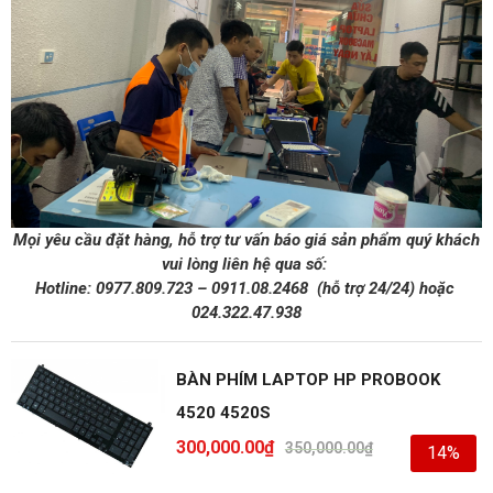
Mọi yêu cầu đặt hàng, hỗ trợ tư vấn báo giá sản phẩm quý khách
vui lòng liên hệ qua số:
Hotline:
0977.809.723
–
0911.08.2468
(hỗ trợ 24/24)
hoặc
024.322.47.938
BÀN PHÍM LAPTOP HP PROBOOK
4520 4520S
300,000.00
₫
350,000.00
₫
14%