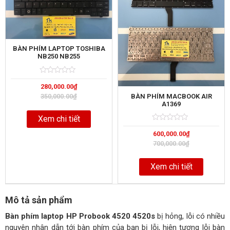
BÀN PHÍM LAPTOP TOSHIBA
NB250 NB255
Rated
5
280,000.00
₫
0
out
BÀN PHÍM MACBOOK AIR
350,000.00
₫
of
A1369
Xem chi tiết
Rated
5
600,000.00
₫
0
out
700,000.00
₫
of
Xem chi tiết
Mô tả sản phẩm
Bàn phím laptop HP Probook 4520 4520s
bị hỏng, lỗi có nhiều
nguyên nhân dẫn tới bàn phím của bạn bị lỗi, hiện tượng lỗi bàn