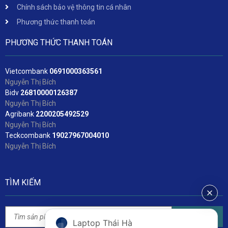
Chính sách bảo vệ thông tin cá nhân
Phương thức thanh toán
PHƯƠNG THỨC THANH TOÁN
Vietcombank
06
91000363561
Nguyễn Thị Bích
Bidv
2
6810000126387
Nguyễn Thị Bích
Agribank
2200205492529
Nguyễn Thị Bích
Teckcombank
19027967004010
Nguyễn Thị Bích
TÌM KIẾM
Tìm kiếm
Laptop Thái Hà