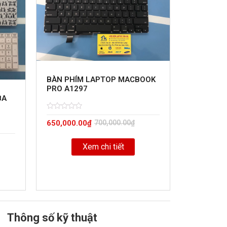
BÀN PHÍM LAPTOP MACBOOK
PRO A1297
BA
Rated
5
650,000.00
₫
700,000.00
₫
0
out
of
Xem chi tiết
Thông số kỹ thuật