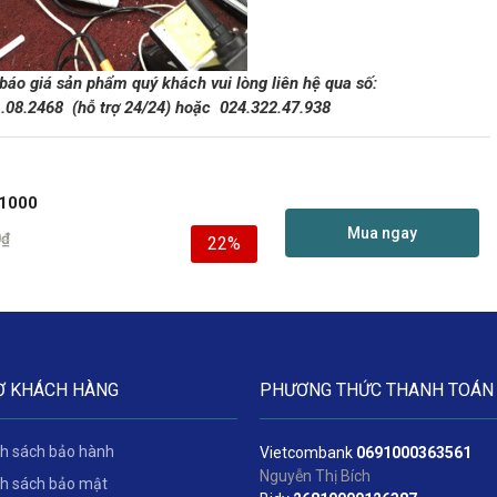
 báo giá sản phẩm quý khách vui lòng liên hệ qua số:
1.08.2468
(hỗ trợ 24/24)
hoặc
024.322.47.938
1000
Mua ngay
0
₫
22%
Ợ KHÁCH HÀNG
PHƯƠNG THỨC THANH TOÁN
h sách bảo hành
Vietcombank
06
91000363561
Nguyễn Thị Bích
h sách bảo mật