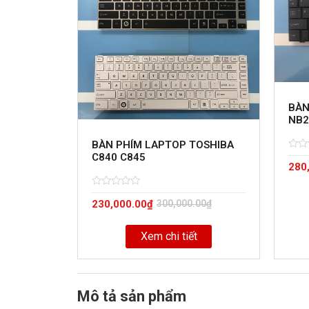
BÀN
NB2
BÀN PHÍM LAPTOP TOSHIBA
C840 C845
Rate
5
280
0
out
of
Rated
5
230,000.00
₫
300,000.00
₫
0
out
of
Xem chi tiết
Mô tả sản phẩm