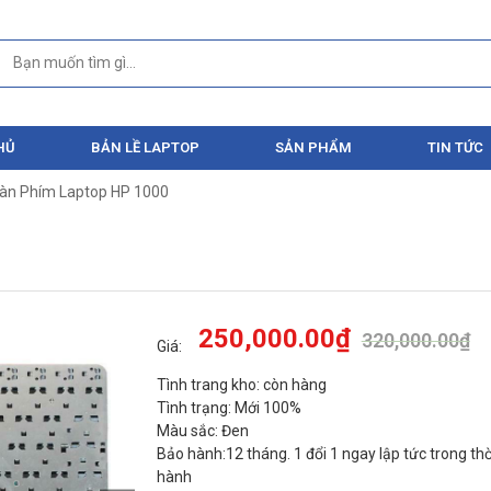
HỦ
BẢN LỀ LAPTOP
SẢN PHẨM
TIN TỨC
àn Phím Laptop HP 1000
250,000.00
₫
320,000.00
₫
Giá:
Tình trang kho: còn hàng
Tình trạng: Mới 100%
Màu sắc: Đen
Bảo hành:12 tháng. 1 đổi 1 ngay lập tức trong thờ
hành