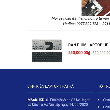
Mọi yêu cầu đặt hàng, hỗ trợ tư vấn
Hotline:
0977.809.723
–
091
BÀN PHÍM LAPTOP HP 
250,000.00
₫
320,000.0
HỖ TR
LINH KIỆN LAPTOP THÁI HÀ
MSĐKHKD:
01E8024868 do Sở Kế Hoạch
Chín
và Đầu Tư Hà Nội cấp ngày 14/09/2020
Chín