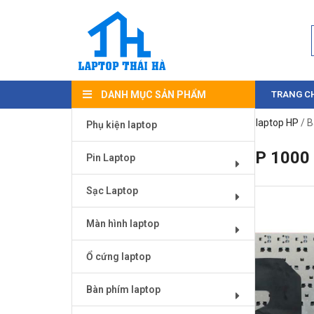
DANH MỤC SẢN PHẨM
TRANG C
Trang chủ
/
Bàn phím laptop
/
Bàn phím laptop HP
/ B
Phụ kiện laptop
BÀN PHÍM LAPTOP HP 1000
Pin Laptop
Sạc Laptop
Màn hình laptop
Ổ cứng laptop
Bàn phím laptop