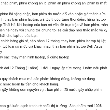
bị chập phím, phím không ăn, bị phím ăn phím không ăn, phím bị mất
phím lỗi nặng chập, bàn phím do nước đổ vào hoặc giá thành sửa
nh thay bàn phím laptop, giá tùy thuộc từng thời điểm, hãng laptop
op Thái Hà. Khi laptop của bạn có vấn đề trục trặc về bàn phím, màn
 liên hệ ngay với chúng tôi, chúng tôi sẽ giải đáp mọi thắc mắc về kỹ
nhất cho laptop của bạn.
hính hãng giá rẻ, bảo hành 12 tháng, thay bàn phím laptop bị liệt,
– tuỳ loại có mức giá khác nhau: thay bàn phím laptop Dell, Asus,
y….
hay sạc, thay màn hình laptop, ổ cứng laptop
nh dài 12 Tháng (1 năm). 1 đổi 1 ngay lập tức trong 1 năm nếu phát
 nếu quý khách mua mà sản phẩm không đúng, không sử dụng
c hoặc hoàn lại tiền cho khách hàng.
 gãy, không còn nguyên vẹn, bàn phí bị đổ nước gây chập phím,
 cao giá luôn cạnh tranh rẻ nhất thị trường. Sản phẩm mới 100%.