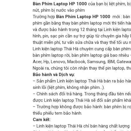
Bàn Phím Laptop HP 1000
của bạn bị liệt phím, 
nút, phím bị nước vào phím
Trường hợp
Bàn Phím Laptop HP 1000
mới : bàn 
phím gần bằng thay bàn phím laptop mới thì tiến hà
và được bảo hành trong 12 tháng tại Linh kiện lapt
hình, pin, sạc pin cần sự trợ giúp từ chuyên gia hãy
thuật miễn phí, tư vấn sửa chữa và thay thế tối ưu 
Linh kiện laptop Thái Hà chuyên cung cấp bàn phím c
bàn phím laptop rời, bàn phím laptop giá bao nhiêu 
Acer, Hp, Lenovo, Macbook, Samsung, IBM, Gatewa
Ngoài ra, chúng tôi còn nhận thay thế pin laptop, t
Bảo hành và Dịch vụ:
– Sản phẩm Linh kiện laptop Thái Hà bán ra bảo hà
sinh lỗi (liệt phím, không nhận phím…).
– Chính sách đổi trả hàng. Trong tháng đầu tiên
được Linh kiện laptop Thái Hà sẽ đổi sản phẩm khá
– Trường hợp không được bảo hành: bàn phím bị rơi
thiếu phiếu tem bảo hành.
Cam kết:
– Linh kiện laptop Thái Hà chỉ bán hàng chất lượng