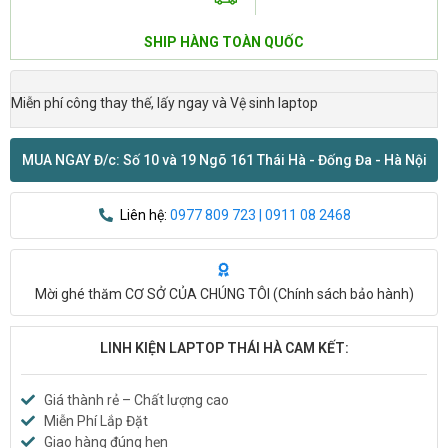
SHIP HÀNG TOÀN QUỐC
Miễn phí công thay thế, lấy ngay và Vệ sinh laptop
MUA NGAY Đ/c: Số 10 và 19 Ngõ 161 Thái Hà - Đống Đa - Hà Nội
Liên hệ:
0977 809 723 | 0911 08 2468
Mời ghé thăm CƠ SỞ CỦA CHÚNG TÔI (
Chính sách bảo hành
)
LINH KIỆN LAPTOP THÁI HÀ CAM KẾT:
Giá thành rẻ – Chất lượng cao
Miễn Phí Lắp Đặt
Giao hàng đúng hẹn