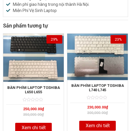
Miễn phí giao hàng trong nội thành Hà Nội.
Miễn Phí Vệ Sinh Laptop
Sản phẩm tương tự
29%
23%
BÀN PHÍM LAPTOP TOSHIBA
BÀN PHÍM LAPTOP TOSHIBA
L740 L745
L650 L655
Rated
5
Rated
5
230,000.00
₫
0
250,000.00
₫
0
out
300,000.00
₫
out
350,000.00
₫
of
of
Xem chi tiết
Xem chi tiết