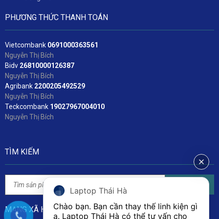
PHƯƠNG THỨC THANH TOÁN
Vietcombank
06
91000363561
Nguyễn Thị Bích
Bidv
2
6810000126387
Nguyễn Thị Bích
Agribank
2200205492529
Nguyễn Thị Bích
Teckcombank
19027967004010
Nguyễn Thị Bích
TÌM KIẾM
Tìm kiếm
Laptop Thái Hà
Chào bạn. Bạn cần thay thế linh kiện gì 
MẠNG XÃ HỘI
ạ. Laptop Thái Hà có thể tư vấn cho 