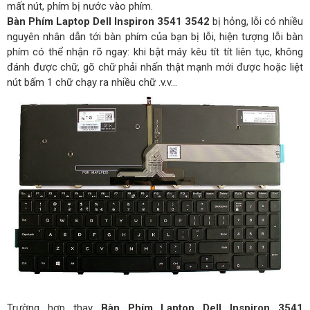
mất nút, phím bị nước vào phím.
Bàn Phím Laptop Dell Inspiron 3541 3542
bị hỏng, lỗi có nhiều
nguyên nhân dẫn tới bàn phím của bạn bị lỗi, hiện tượng lỗi bàn
phím có thể nhận rõ ngay: khi bật máy kêu tít tít liên tục, không
đánh được chữ, gõ chữ phải nhấn thật mạnh mới được hoặc liệt
nút bấm 1 chữ chạy ra nhiều chữ .v.v…
Trường hợp thay
Bàn Phím Laptop Dell Inspiron 3541