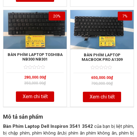
20%
7%
BÀN PHÍM LAPTOP TOSHIBA
BÀN PHÍM LAPTOP
NB300 NB301
MACBOOK PRO A1309
Rated
5
Rated
5
280,000.00
₫
650,000.00
₫
0
0
out
out
350,000.00
₫
700,000.00
₫
of
of
Xem chi tiết
Xem chi tiết
Mô tả sản phẩm
Bàn Phím Laptop Dell Inspiron 3541 3542
của bạn bị liệt phím,
bị chập phím, phím không ăn,bị phím ăn phím không ăn, phím bị