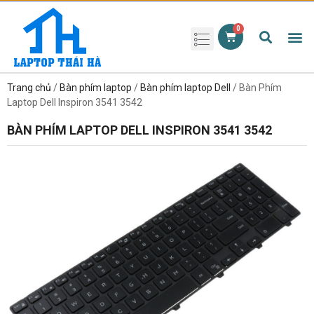
Phụ kiện laptop
Pin Laptop
Sạc Laptop
Màn hình laptop
Ổ cứng laptop
Bàn phím laptop
RAM laptop
Magic Mouse
Trang chủ
/
Bàn phím laptop
/
Bàn phím laptop Dell
/ Bàn Phím
Laptop Dell Inspiron 3541 3542
BÀN PHÍM LAPTOP DELL INSPIRON 3541 3542