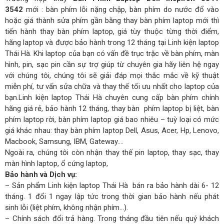
3542
mới : bàn phím lỗi nặng chập, bàn phím do nước đổ vào
hoặc giá thành sửa phím gần bằng thay bàn phím laptop mới thì
tiến hành thay bàn phím laptop, giá tùy thuộc từng thời điểm,
hãng laptop và được bảo hành trong 12 tháng tại Linh kiện laptop
Thái Hà. Khi laptop của bạn có vấn đề trục trặc về bàn phím, màn
hình, pin, sạc pin cần sự trợ giúp từ chuyên gia hãy liên hệ ngay
với chúng tôi, chúng tôi sẽ giải đáp mọi thắc mắc về kỹ thuật
miễn phí, tư vấn sửa chữa và thay thế tối ưu nhất cho laptop của
bạn.Linh kiện laptop Thái Hà chuyên cung cấp bàn phím chính
hãng giá rẻ, bảo hành 12 tháng, thay bàn phím laptop bị liệt, bàn
phím laptop rời, bàn phím laptop giá bao nhiêu – tuỳ loại có mức
giá khác nhau: thay bàn phím laptop Dell, Asus, Acer, Hp, Lenovo,
Macbook, Samsung, IBM, Gateway….
Ngoài ra, chúng tôi còn nhận thay thế pin laptop, thay sạc, thay
màn hình laptop, ổ cứng laptop,
Bảo hành và Dịch vụ:
– Sản phẩm Linh kiện laptop Thái Hà bán ra bảo hành dài 6- 12
tháng. 1 đổi 1 ngay lập tức trong thời gian bảo hành nếu phát
sinh lỗi (liệt phím, không nhận phím…).
– Chính sách đổi trả hàng. Trong tháng đầu tiên nếu quý khách