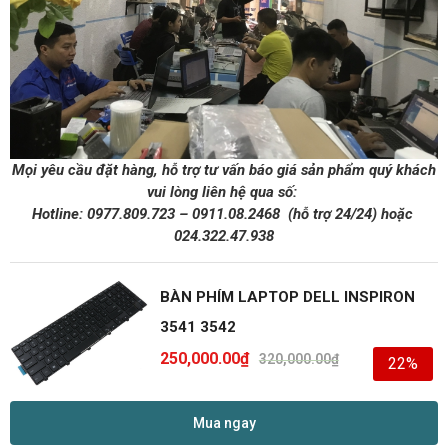
Mọi yêu cầu đặt hàng, hỗ trợ tư vấn báo giá sản phẩm quý khách
vui lòng liên hệ qua số:
Hotline:
0977.809.723
–
0911.08.2468
(hỗ trợ 24/24)
hoặc
024.322.47.938
BÀN PHÍM LAPTOP DELL INSPIRON
3541 3542
250,000.00
₫
320,000.00
₫
22%
Mua ngay