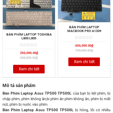
BÀN PHÍM LAPTOP
MACBOOK PRO A1309
BÀN PHÍM LAPTOP TOSHIBA
L800 L805
Rated
5
650,000.00
₫
0
out
Rated
5
700,000.00
₫
of
250,000.00
₫
0
out
300,000.00
₫
of
Xem chi tiết
Xem chi tiết
Mô tả sản phẩm
Bàn Phím Laptop Asus TP500 TP500L
của bạn bị liệt phím, bị
chập phím, phím không ăn,bi phím ăn phím không ăn, phím bị mất
nút, phím bị nước vào phím.
Bàn Phím Laptop Asus TP500 TP500L
bị hỏng, lỗi có nhiều