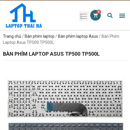
Phụ kiện laptop
Pin Laptop
Sạc Laptop
Màn hình laptop
Ổ cứng laptop
Bàn phím laptop
RAM laptop
Magic Mouse
Trang chủ
/
Bàn phím laptop
/
Bàn phím laptop Asus
/ Bàn Phím
Laptop Asus TP500 TP500L
BÀN PHÍM LAPTOP ASUS TP500 TP500L