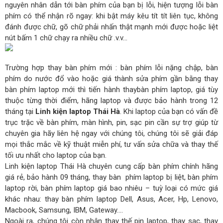
nguyên nhân dẫn tới bàn phím của bạn bị lỗi, hiện tượng lỗi bàn
phím có thể nhận rõ ngay: khi bật máy kêu tít tít liên tục, không
đánh được chữ, gõ chữ phải nhấn thật mạnh mới được hoặc liệt
nút bấm 1 chữ chạy ra nhiều chữ .v.v…
Trường hợp thay bàn phím mới : bàn phím lỗi nặng chập, bàn
phím do nước đổ vào hoặc giá thành sửa phím gần bằng thay
bàn phím laptop mới thì tiến hành thaybàn phím laptop, giá tùy
thuộc từng thời điểm, hãng laptop và được bảo hành trong 12
tháng tại
Linh kiện laptop Thái Hà
. Khi laptop của bạn có vấn đề
trục trặc về bàn phím, màn hình, pin, sạc pin cần sự trợ giúp từ
chuyên gia hãy liên hệ ngay với chúng tôi, chúng tôi sẽ giải đáp
mọi thắc mắc về kỹ thuật miễn phí, tư vấn sửa chữa và thay thế
tối ưu nhất cho laptop của bạn.
Linh kiện laptop Thái Hà chuyên cung cấp bàn phím chính hãng
giá rẻ, bảo hành 09 tháng, thay bàn phím laptop bị liệt, bàn phím
laptop rời, bàn phím laptop giá bao nhiêu – tuỳ loại có mức giá
khác nhau: thay bàn phím laptop Dell, Asus, Acer, Hp, Lenovo,
Macbook, Samsung, IBM, Gateway….
Ngoài ra, chúng tôi còn nhận thay thế pin laptop, thay sạc, thay