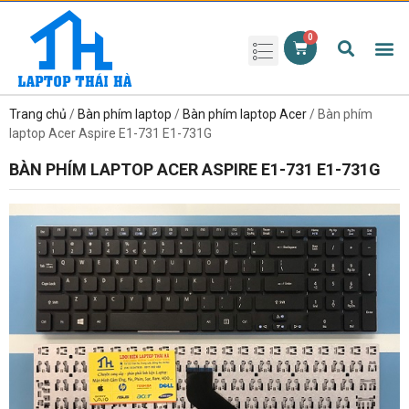
Phụ kiện laptop
Pin Laptop
Sạc Laptop
Màn hình laptop
Ổ cứng laptop
Bàn phím laptop
RAM laptop
Magic Mouse
Trang chủ
/
Bàn phím laptop
/
Bàn phím laptop Acer
/ Bàn phím
laptop Acer Aspire E1-731 E1-731G
BÀN PHÍM LAPTOP ACER ASPIRE E1-731 E1-731G