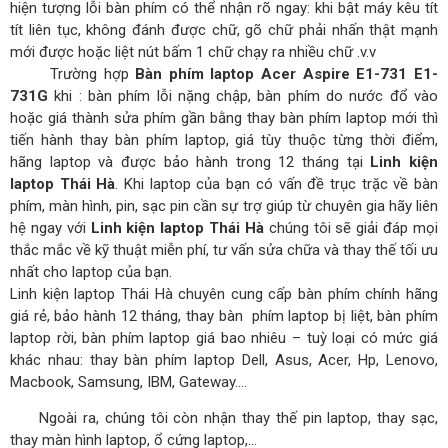
hiện tượng lỗi bàn phím có thể nhận rõ ngay: khi bật máy kêu tít
tít liên tục, không đánh được chữ, gõ chữ phải nhấn thật mạnh
mới được hoặc liệt nút bấm 1 chữ chạy ra nhiều chữ .v.v
Trường hợp
Bàn phím laptop Acer Aspire E1-731 E1-
731G
khi : bàn phím lỗi nặng chập, bàn phím do nước đổ vào
hoặc giá thành sửa phím gần bằng thay bàn phím laptop mới thì
tiến hành thay bàn phím laptop, giá tùy thuộc từng thời điểm,
hãng laptop và được bảo hành trong 12 tháng tại
Linh kiện
laptop Thái Hà
. Khi laptop của bạn có vấn đề trục trặc về bàn
phím, màn hình, pin, sạc pin cần sự trợ giúp từ chuyên gia hãy liên
hệ ngay với
Linh kiện laptop Thái Hà
chúng tôi sẽ giải đáp mọi
thắc mắc về kỹ thuật miễn phí, tư vấn sửa chữa và thay thế tối ưu
nhất cho laptop của bạn.
Linh kiện laptop Thái Hà chuyên cung cấp bàn phím chính hãng
giá rẻ, bảo hành 12 tháng, thay bàn phím laptop bị liệt, bàn phím
laptop rời, bàn phím laptop giá bao nhiêu – tuỳ loại có mức giá
khác nhau: thay bàn phím laptop Dell, Asus, Acer, Hp, Lenovo,
Macbook, Samsung, IBM, Gateway….
Ngoài ra, chúng tôi còn nhận thay thế pin laptop, thay sạc,
thay màn hình laptop, ổ cứng laptop,…