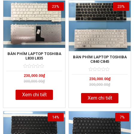
23%
23%
BÀN PHÍM LAPTOP TOSHIBA
BÀN PHÍM LAPTOP TOSHIBA
L830 L835
C840 C845
Rated
5
Rated
5
230,000.00
₫
0
230,000.00
₫
0
out
300,000.00
₫
out
of
300,000.00
₫
of
Xem chi tiết
Xem chi tiết
14%
7%