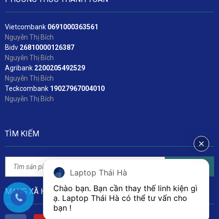
Vietcombank
06
91000363561
Nguyễn Thị Bích
Bidv
2
6810000126387
Nguyễn Thị Bích
Agribank
2200205492529
Nguyễn Thị Bích
Teckcombank
19027967004010
Nguyễn Thị Bích
TÌM KIẾM
Tìm kiếm
Laptop Thái Hà
Chào bạn. Bạn cần thay thế linh kiện gì 
MẠNG XÃ HỘI
ạ. Laptop Thái Hà có thể tư vấn cho 
bạn ! 