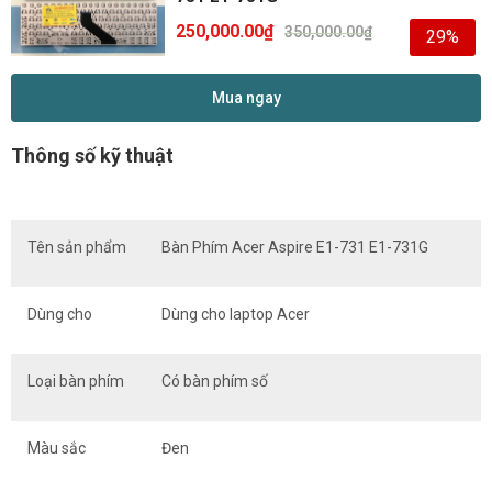
250,000.00
₫
350,000.00
₫
29%
Mua ngay
Thông số kỹ thuật
Tên sản phẩm
Bàn Phím Acer Aspire E1-731 E1-731G
Dùng cho
Dùng cho laptop Acer
Loại bàn phím
Có bàn phím số
Màu sắc
Đen