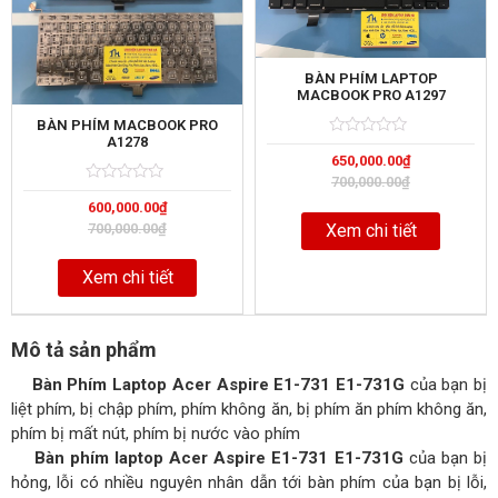
BÀN PHÍM LAPTOP
MACBOOK PRO A1297
BÀN PHÍM MACBOOK PRO
A1278
Rated
5
650,000.00
₫
0
out
700,000.00
₫
of
Rated
5
600,000.00
₫
0
out
700,000.00
₫
Xem chi tiết
of
Xem chi tiết
Mô tả sản phẩm
Bàn Phím Laptop Acer Aspire E1-731 E1-731G
của bạn bị
liệt phím, bị chập phím, phím không ăn, bị phím ăn phím không ăn,
phím bị mất nút, phím bị nước vào phím
Bàn phím laptop Acer Aspire E1-731 E1-731G
của bạn bị
hỏng, lỗi có nhiều nguyên nhân dẫn tới bàn phím của bạn bị lỗi,