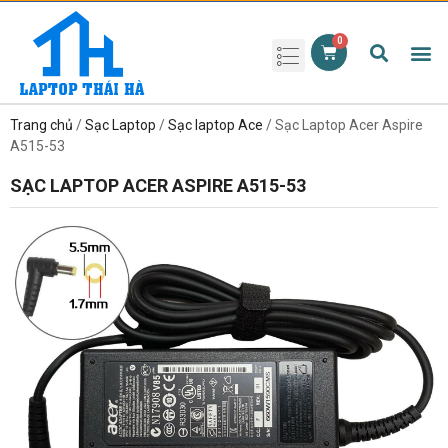
Phụ kiện laptop
Pin Laptop
Sạc Laptop
Màn hình laptop
Ổ cứng laptop
Bàn phím laptop
RAM laptop
Magic Mouse
Trang chủ
/
Sạc Laptop
/
Sạc laptop Ace
/ Sạc Laptop Acer Aspire
A515-53
SẠC LAPTOP ACER ASPIRE A515-53