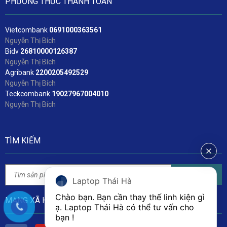
PHƯƠNG THỨC THANH TOÁN
Vietcombank
06
91000363561
Nguyễn Thị Bích
Bidv
2
6810000126387
Nguyễn Thị Bích
Agribank
2200205492529
Nguyễn Thị Bích
Teckcombank
19027967004010
Nguyễn Thị Bích
TÌM KIẾM
Tìm kiếm
Laptop Thái Hà
Chào bạn. Bạn cần thay thế linh kiện gì 
MẠNG XÃ HỘI
ạ. Laptop Thái Hà có thể tư vấn cho 
bạn ! 