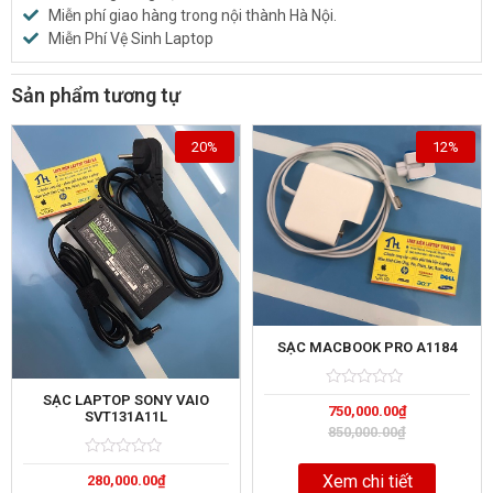
Miễn phí giao hàng trong nội thành Hà Nội.
Miễn Phí Vệ Sinh Laptop
Sản phẩm tương tự
20%
12%
SẠC MACBOOK PRO A1184
Rated
5
SẠC LAPTOP SONY VAIO
750,000.00
₫
0
SVT131A11L
out
850,000.00
₫
of
Rated
5
Xem chi tiết
280,000.00
₫
0