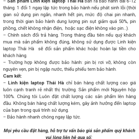
–
Sản phẩm Linh kiện laptop Thái Hà
bán ra bảo hành dài 6-12
tháng. 1 đổi 1 ngay lập tức trong bảo hành nếu phát sinh lỗi (thời
gian sử dụng pin ngắn, nhanh hết pin, mức độ chai pin nhanh,
trong thời gian bảo hành dung lượng pin sụt giảm quá 50%, pin
phồng, chết không nhận điện, hoặc sạc điện không vào pin…).
– Chính sách đổi trả hàng. Trong tháng đầu tiên nếu quý khách
mua mà sản phẩm không đúng, không sử dụng được Linh kiện
laptop Thái Hà sẽ đổi sản phẩm khác hoặc hoàn lại tiền cho
khách hàng.
– Trường hợp không được bảo hành: pin bị rơi vỡ, không còn
nguyên vẹn, pin bị ngập nước, thiếu phiếu tem bảo hành.
Cam kết:
–
Linh kiện laptop Thái Hà
chỉ bán hàng chất lượng cao giá
luôn cạnh tranh rẻ nhất thị trường. Sản phẩm mới Nguyên hộp
100%. Chúng tôi Luôn đặt chất lượng các sản phẩm lên hàng
đầu. Không bán hàng chất lượng kém, gây ảnh hưởng đến laptop
của bạn trong quá trình sử dụng.
– Bảo hành nhanh chóng ngay lập tức.
Mọi yêu cầu đặt hàng, hỗ trợ tư vấn báo giá sản phẩm quý khách
vui lòng liên hệ qua số: