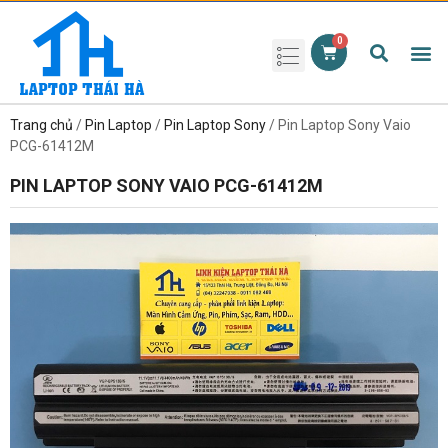
Phụ kiện laptop
Pin Laptop
Sạc Laptop
Màn hình laptop
Ổ cứng laptop
Bàn phím laptop
RAM laptop
Magic Mouse
Trang chủ
/
Pin Laptop
/
Pin Laptop Sony
/ Pin Laptop Sony Vaio
PCG-61412M
PIN LAPTOP SONY VAIO PCG-61412M