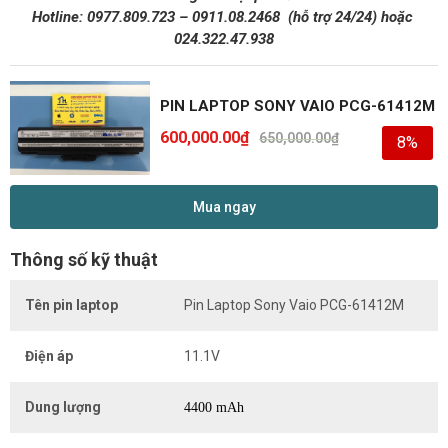
Hotline:
0977.809.723
–
0911.08.2468
(hỗ trợ 24/24)
hoặc
024.322.47.938
PIN LAPTOP SONY VAIO PCG-61412M
600,000.00
₫
650,000.00
₫
8%
Mua ngay
Thông số kỹ thuật
Tên pin laptop
Pin Laptop Sony Vaio PCG-61412M
Điện áp
11.1V
Dung lượng
4400 mAh