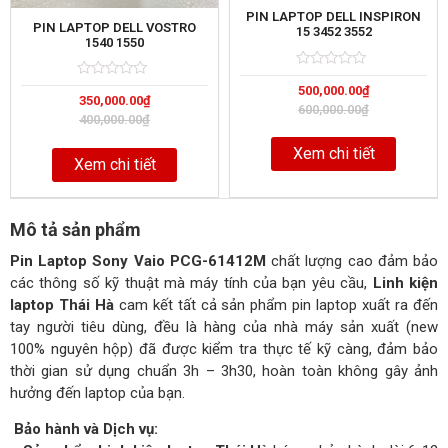
PIN LAPTOP DELL INSPIRON
PIN LAPTOP DELL VOSTRO
15 3452 3552
1540 1550
Rated
5
Rated
5
500,000.00
₫
0
350,000.00
₫
0
out
600,000.00
₫
out
of
400,000.00
₫
of
Xem chi tiết
Xem chi tiết
Mô tả sản phẩm
Pin Laptop Sony Vaio PCG-61412M
chất lượng cao đảm bảo
các thông số kỹ thuật mà máy tính của bạn yêu cầu,
Linh kiện
laptop Thái Hà
cam kết tất cả sản phẩm pin laptop xuất ra đến
tay người tiêu dùng, đều là hàng của nhà máy sản xuất (new
100% nguyên hộp) đã được kiểm tra thực tế kỹ càng, đảm bảo
thời gian sử dụng chuẩn 3h – 3h30, hoàn toàn không gây ảnh
hưởng đến laptop của bạn.
Bảo hành và Dịch vụ: