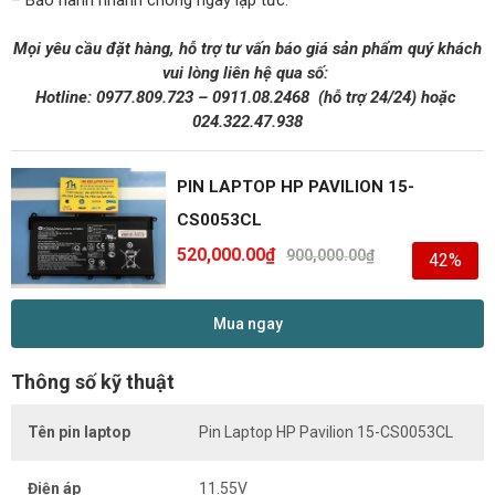
– Bảo hành nhanh chóng ngay lập tức.
Mọi yêu cầu đặt hàng, hỗ trợ tư vấn báo giá sản phẩm quý khách
vui lòng liên hệ qua số:
Hotline:
0977.809.723
–
0911.08.2468
(hỗ trợ 24/24)
hoặc
024.322.47.938
PIN LAPTOP HP PAVILION 15-
CS0053CL
520,000.00
₫
900,000.00
₫
42%
Mua ngay
Thông số kỹ thuật
Tên pin laptop
Pin Laptop HP Pavilion 15-CS0053CL
Điện áp
11.55V