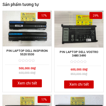
Sản phẩm tương tự
17%
29%
PIN LAPTOP DELL INSPIRON
PIN LAPTOP DELL VOSTRO
5520 5530
3480 3490
Rated
5
Rated
5
500,000.00
₫
0
600,000.00
₫
0
out
out
600,000.00
₫
850,000.00
₫
of
of
Xem chi tiết
Xem chi tiết
17%