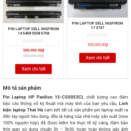
PIN LAPTOP DELL INSPIRON
17 3737
PIN LAPTOP DELL INSPIRON
14 5458 5558 5758
Rated
5
500,000.00
₫
0
Rated
5
out
500,000.00
₫
0
of
out
600,000.00
₫
Xem chi tiết
of
Xem chi tiết
Mô tả sản phẩm
Pin Laptop HP Pavilion 15-CS0053CL
chất lượng cao đảm
bảo các thông số kỹ thuật mà máy tính của bạn yêu cầu,
Linh
kiện laptop Thái Hà
cam kết tất cả sản phẩm pin laptop xuất ra
đến tay người tiêu dùng, đều là hàng của nhà máy sản xuất (new
100% nguyên hộp) đã được kiểm tra thực tế kỹ càng, đảm bảo
thời gian sử dụng chuẩn 3h – 3h30, hoàn toàn không gây ảnh