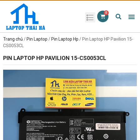
Phụ kiện laptop
Pin Laptop
Sạc Laptop
Màn hình laptop
Ổ cứng laptop
Bàn phím laptop
RAM laptop
Magic Mouse
Trang chủ
/
Pin Laptop
/
Pin Laptop Hp
/ Pin Laptop HP Pavilion 15-
CS0053CL
PIN LAPTOP HP PAVILION 15-CS0053CL