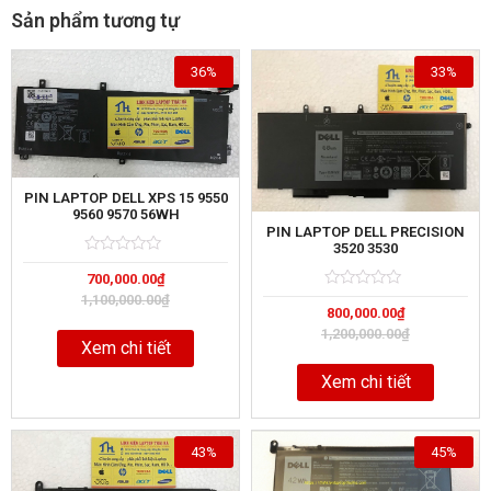
Sản phẩm tương tự
36%
33%
PIN LAPTOP DELL XPS 15 9550
9560 9570 56WH
PIN LAPTOP DELL PRECISION
3520 3530
Rated
5
700,000.00
₫
0
out
Rated
5
1,100,000.00
₫
of
800,000.00
₫
0
out
1,200,000.00
₫
of
Xem chi tiết
Xem chi tiết
43%
45%