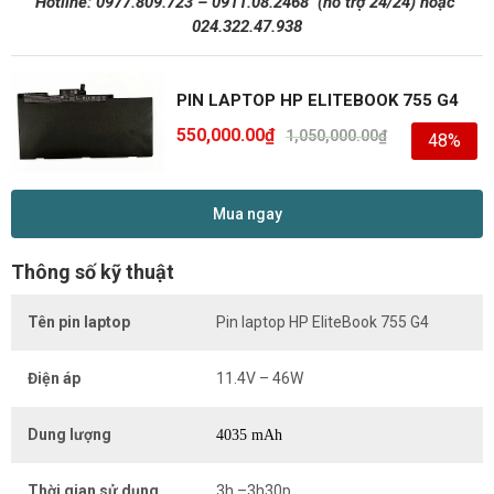
Hotline:
0977.809.723
–
0911.08.2468
(hỗ trợ 24/24)
hoặc
024.322.47.938
PIN LAPTOP HP ELITEBOOK 755 G4
550,000.00
₫
1,050,000.00
₫
48%
Mua ngay
Thông số kỹ thuật
Tên pin laptop
Pin laptop HP EliteBook 755 G4
Điện áp
11.4V – 46W
Dung lượng
4035 mAh
Thời gian sử dụng
3h –3h30p