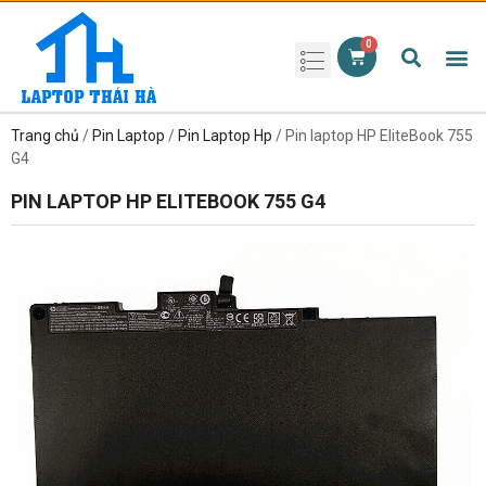
Phụ kiện laptop
Pin Laptop
Sạc Laptop
Màn hình laptop
Ổ cứng laptop
Bàn phím laptop
RAM laptop
Magic Mouse
Trang chủ
/
Pin Laptop
/
Pin Laptop Hp
/ Pin laptop HP EliteBook 755
G4
PIN LAPTOP HP ELITEBOOK 755 G4