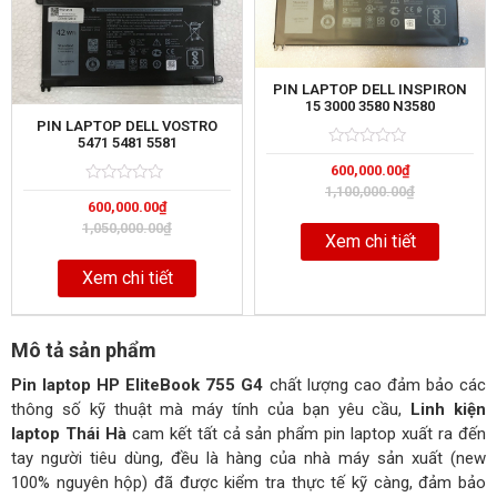
PIN LAPTOP DELL INSPIRON
15 3000 3580 N3580
PIN LAPTOP DELL VOSTRO
5471 5481 5581
Rated
5
600,000.00
₫
0
out
1,100,000.00
₫
Rated
5
of
600,000.00
₫
0
out
1,050,000.00
₫
of
Xem chi tiết
Xem chi tiết
Mô tả sản phẩm
Pin laptop HP EliteBook 755 G4
chất lượng cao đảm bảo các
thông số kỹ thuật mà máy tính của bạn yêu cầu,
Linh kiện
laptop Thái Hà
cam kết tất cả sản phẩm pin laptop xuất ra đến
tay người tiêu dùng, đều là hàng của nhà máy sản xuất (new
100% nguyên hộp) đã được kiểm tra thực tế kỹ càng, đảm bảo