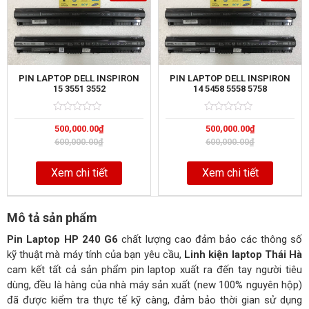
PIN LAPTOP DELL INSPIRON
PIN LAPTOP DELL INSPIRON
15 3551 3552
14 5458 5558 5758
Rated
5
Rated
5
500,000.00
₫
500,000.00
₫
0
0
out
out
600,000.00
₫
600,000.00
₫
of
of
Xem chi tiết
Xem chi tiết
Mô tả sản phẩm
Pin Laptop HP 240 G6
chất lượng cao đảm bảo các thông số
kỹ thuật mà máy tính của bạn yêu cầu,
Linh kiện laptop Thái Hà
cam kết tất cả sản phẩm pin laptop xuất ra đến tay người tiêu
dùng, đều là hàng của nhà máy sản xuất (new 100% nguyên hộp)
đã được kiểm tra thực tế kỹ càng, đảm bảo thời gian sử dụng