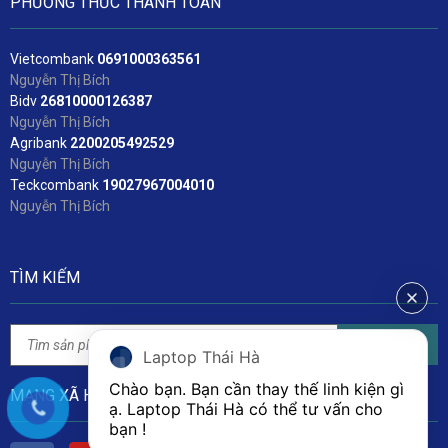
PHƯƠNG THỨC THANH TOÁN
Vietcombank
06
91000363561
Nguyễn Thị Bích
Bidv
2
6810000126387
Nguyễn Thị Bích
Agribank
2200205492529
Nguyễn Thị Bích
Teckcombank
19027967004010
Nguyễn Thị Bích
TÌM KIẾM
Tìm kiếm
Laptop Thái Hà
Chào bạn. Bạn cần thay thế linh kiện gì 
MẠNG XÃ HỘI
ạ. Laptop Thái Hà có thể tư vấn cho 
bạn ! 