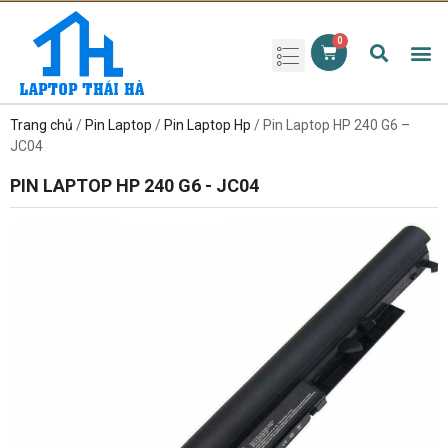
Phụ kiện laptop
Pin Laptop
Sạc Laptop
Màn hình laptop
Ổ cứng laptop
Bàn phím laptop
RAM laptop
Magic Mouse
Trang chủ
/
Pin Laptop
/
Pin Laptop Hp
/ Pin Laptop HP 240 G6 –
JC04
PIN LAPTOP HP 240 G6 - JC04