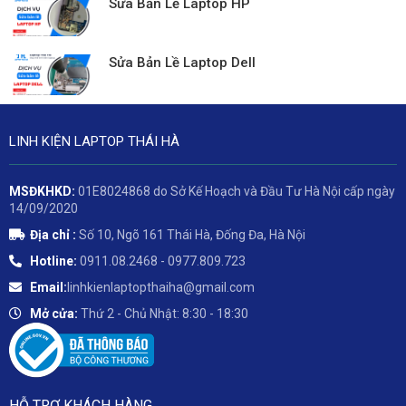
Sửa Bản Lề Laptop HP
Sửa Bản Lề Laptop Dell
LINH KIỆN LAPTOP THÁI HÀ
MSĐKHKD:
01E8024868 do Sở Kế Hoạch và Đầu Tư Hà Nội cấp ngày
14/09/2020
Địa chỉ :
Số 10, Ngõ 161 Thái Hà, Đống Đa, Hà Nội
Hotline:
0911.08.2468 - 0977.809.723
Email:
linhkienlaptopthaiha@gmail.com
Mở cửa:
Thứ 2 - Chủ Nhật: 8:30 - 18:30
HỖ TRỢ KHÁCH HÀNG