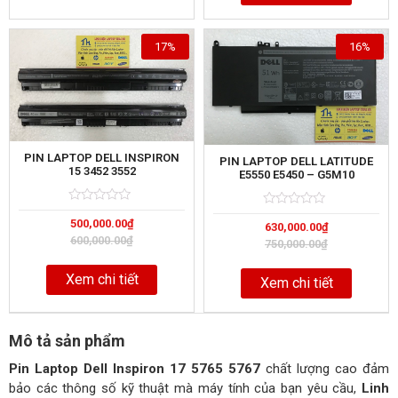
17%
16%
PIN LAPTOP DELL INSPIRON
PIN LAPTOP DELL LATITUDE
15 3452 3552
E5550 E5450 – G5M10
Rated
5
Rated
5
500,000.00
₫
0
630,000.00
₫
0
out
out
600,000.00
₫
750,000.00
₫
of
of
Xem chi tiết
Xem chi tiết
Mô tả sản phẩm
Pin Laptop Dell Inspiron 17 5765 5767
chất lượng cao đảm
bảo các thông số kỹ thuật mà máy tính của bạn yêu cầu,
Linh