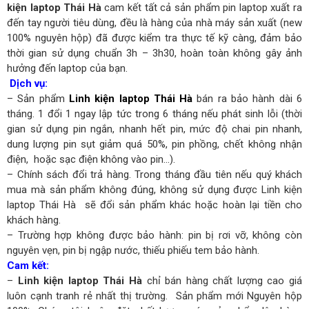
kiện laptop Thái Hà
cam kết tất cả sản phẩm pin laptop xuất ra
đến tay người tiêu dùng, đều là hàng của nhà máy sản xuất (new
100% nguyên hộp) đã được kiểm tra thực tế kỹ càng, đảm bảo
thời gian sử dụng chuẩn 3h – 3h30, hoàn toàn không gây ảnh
hưởng đến laptop của bạn.
Dịch vụ:
– Sản phẩm
Linh kiện laptop Thái Hà
bán ra bảo hành dài 6
tháng. 1 đổi 1 ngay lập tức trong 6 tháng nếu phát sinh lỗi (thời
gian sử dụng pin ngắn, nhanh hết pin, mức độ chai pin nhanh,
dung lượng pin sụt giảm quá 50%, pin phồng, chết không nhận
điện, hoặc sạc điện không vào pin…).
– Chính sách đổi trả hàng. Trong tháng đầu tiên nếu quý khách
mua mà sản phẩm không đúng, không sử dụng được Linh kiện
laptop Thái Hà sẽ đổi sản phẩm khác hoặc hoàn lại tiền cho
khách hàng.
– Trường hợp không được bảo hành: pin bị rơi vỡ, không còn
nguyên vẹn, pin bị ngập nước, thiếu phiếu tem bảo hành.
Cam kết:
–
Linh kiện laptop Thái Hà
chỉ bán hàng chất lượng cao giá
luôn cạnh tranh rẻ nhất thị trường. Sản phẩm mới Nguyên hộp