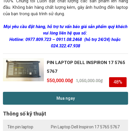
100%. Chúng tôi Luôn đặt chất lượng các sản phẩm lên hàng
đầu. Không bán hàng chất lượng kém, gây ảnh hưởng đến laptop
của bạn trong quá trình sử dụng.
Mọi yêu cầu đặt hàng, hỗ trợ tư vấn báo giá sản phẩm quý khách
vui lòng liên hệ qua số:
Hotline:
0977.809.723
–
0911.08.2468
(hỗ trợ 24/24)
hoặc
024.322.47.938
PIN LAPTOP DELL INSPIRON 17 5765
5767
550,000.00
₫
1,050,000.00
₫
48%
Mua ngay
Thông số kỹ thuật
Tên pin laptop
Pin Laptop Dell Inspiron 17 5765 5767