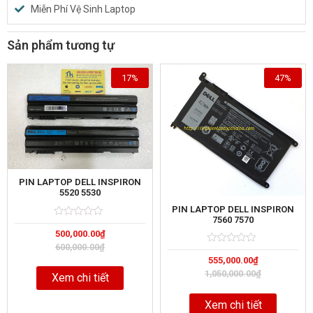
Miễn Phí Vệ Sinh Laptop
Sản phẩm tương tự
17%
47%
PIN LAPTOP DELL INSPIRON
5520 5530
PIN LAPTOP DELL INSPIRON
7560 7570
Rated
5
500,000.00
₫
0
out
600,000.00
₫
Rated
5
of
555,000.00
₫
0
out
1,050,000.00
₫
Xem chi tiết
of
Xem chi tiết