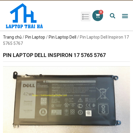
Phụ kiện laptop
Pin Laptop
Sạc Laptop
Màn hình laptop
Ổ cứng laptop
Bàn phím laptop
RAM laptop
Magic Mouse
Trang chủ
/
Pin Laptop
/
Pin Laptop Dell
/ Pin Laptop Dell Inspiron 17
5765 5767
PIN LAPTOP DELL INSPIRON 17 5765 5767