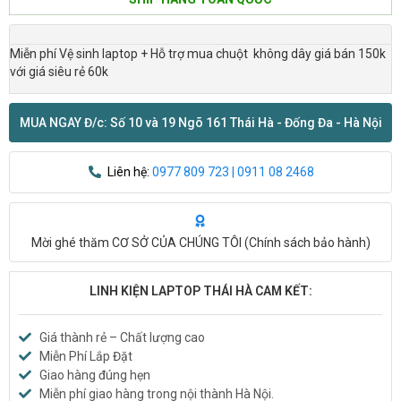
Miễn phí Vệ sinh laptop + Hỗ trợ mua chuột không dây giá bán 150k
với giá siêu rẻ 60k
MUA NGAY Đ/c: Số 10 và 19 Ngõ 161 Thái Hà - Đống Đa - Hà Nội
Liên hệ:
0977 809 723 | 0911 08 2468
Mời ghé thăm CƠ SỞ CỦA CHÚNG TÔI (
Chính sách bảo hành
)
LINH KIỆN LAPTOP THÁI HÀ CAM KẾT:
Giá thành rẻ – Chất lượng cao
Miễn Phí Lắp Đặt
Giao hàng đúng hẹn
Miễn phí giao hàng trong nội thành Hà Nội.