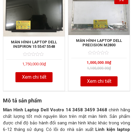
MÀN HÌNH LAPTOP DELL
MÀN HÌNH LAPTOP DELL
PRECISION M2800
INSPIRON 15 5547 5548
Rated
5
Rated
5
1,000,000.00
₫
0
1,750,000.00
₫
0
out
out
1,100,000.00
₫
of
of
Xem chi tiết
Xem chi tiết
Mô tả sản phẩm
Màn Hình Laptop Dell Vostro 14 3458 3459 3468
chính hãng
chất lượng tốt mới nguyên lilon trên mặt màn hình. Sản phẩm
được chế độ bảo hành đổi sang màn hình khác khác trong vòng
6-12 tháng sử dụng. Có lỗi do nhà sản xuất
Linh kiện laptop