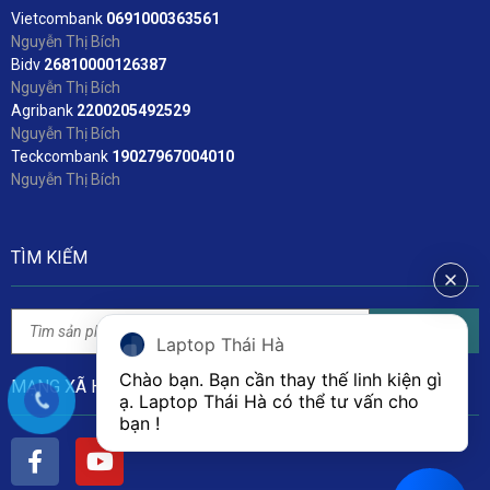
Vietcombank
06
91000363561
Nguyễn Thị Bích
Bidv
2
6810000126387
Nguyễn Thị Bích
Agribank
2200205492529
Nguyễn Thị Bích
Teckcombank
19027967004010
Nguyễn Thị Bích
TÌM KIẾM
Tìm kiếm
Laptop Thái Hà
Chào bạn. Bạn cần thay thế linh kiện gì 
MẠNG XÃ HỘI
ạ. Laptop Thái Hà có thể tư vấn cho 
bạn ! 