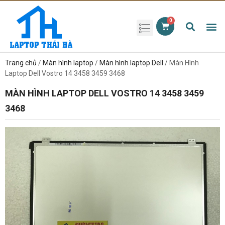
Phụ kiện laptop
Pin Laptop
Sạc Laptop
Màn hình laptop
Ổ cứng laptop
Bàn phím laptop
RAM laptop
Magic Mouse
Trang chủ
/
Màn hình laptop
/
Màn hình laptop Dell
/ Màn Hình
Laptop Dell Vostro 14 3458 3459 3468
MÀN HÌNH LAPTOP DELL VOSTRO 14 3458 3459
3468