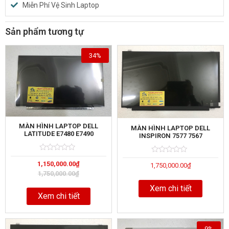
Miễn Phí Vệ Sinh Laptop
Sản phẩm tương tự
34%
MÀN HÌNH LAPTOP DELL
MÀN HÌNH LAPTOP DELL
LATITUDE E7480 E7490
INSPIRON 7577 7567
Rated
5
Rated
5
1,150,000.00
₫
0
1,750,000.00
₫
0
out
out
1,750,000.00
₫
of
of
Xem chi tiết
Xem chi tiết
9%