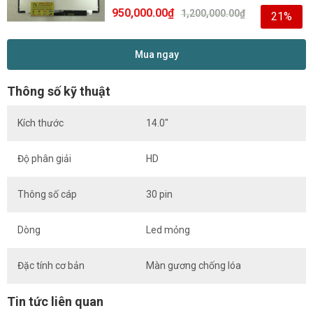
950,000.00
₫
1,200,000.00
₫
21%
Mua ngay
Thông số kỹ thuật
Kích thước
14.0″
Độ phân giải
HD
Thông số cáp
30 pin
Dòng
Led mỏng
Đặc tính cơ bản
Màn gương chống lóa
Tin tức liên quan