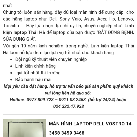
nhất.
Chúng tôi luôn sẵn hàng, đầy đủ loại màn hình để cung cấp cho
các hãng laptop như: Dell, Sony Vaio, Asus, Acer, Hp, Lenovo,
Toshiba……..Hãy lựa chọn địa chỉ uy tín, chuyên nghiệp như
Linh
kiện laptop Thái Hà
để laptop của bạn được “BẮT ĐÚNG BỆNH,
SỬA ĐÚNG GIÁ”.
Với gần 10 năm kinh nghiệm trong nghề, Linh kiện laptop Thái
Hà luôn nỗ lực đem lại dịch vụ tốt nhất cho khách hàng:
Đội ngũ kỹ thuật viên chuyên nghiệp
Linh kiện chính hãng
giá tốt nhất thị trường
Bảo hành hậu mãi
Mọi yêu cầu đặt hàng, hỗ trợ tư vấn báo giá sản phẩm quý khách
vui lòng liên hệ qua số:
Hotline:
0977.809.723
–
0911.08.2468
(hỗ trợ 24/24)
hoặc
024.322.47.938
MÀN HÌNH LAPTOP DELL VOSTRO 14
3458 3459 3468