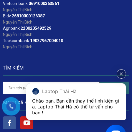
Vietcombank
06
91000363561
Nguyễn Thị Bích
Bidv
2
6810000126387
Nguyễn Thị Bích
Agribank
2200205492529
Nguyễn Thị Bích
Teckcombank
19027967004010
Nguyễn Thị Bích
TÌM KIẾM
Tìm kiếm
Laptop Thái Hà
Chào bạn. Bạn cần thay thế linh kiện gì 
MẠNG XÃ HỘI
ạ. Laptop Thái Hà có thể tư vấn cho 
bạn ! 