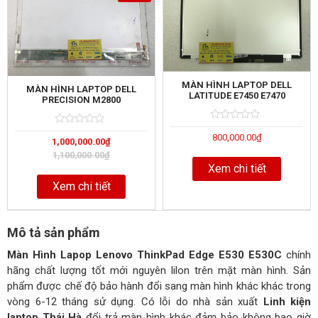
MÀN HÌNH LAPTOP DELL
MÀN HÌNH LAPTOP DELL
LATITUDE E7450 E7470
PRECISION M2800
Rated
5
Rated
5
800,000.00
₫
0
1,000,000.00
₫
0
out
out
1,100,000.00
₫
of
of
Xem chi tiết
Xem chi tiết
Mô tả sản phẩm
Màn Hình Lapop Lenovo ThinkPad Edge E530 E530C
chính
hãng chất lượng tốt mới nguyên lilon trên mặt màn hình. Sản
phẩm được chế độ bảo hành đổi sang màn hình khác khác trong
vòng 6-12 tháng sử dụng. Có lỗi do nhà sản xuất
Linh kiện
laptop Thái Hà
đổi trả màn hình khác đảm bảo không bao giờ