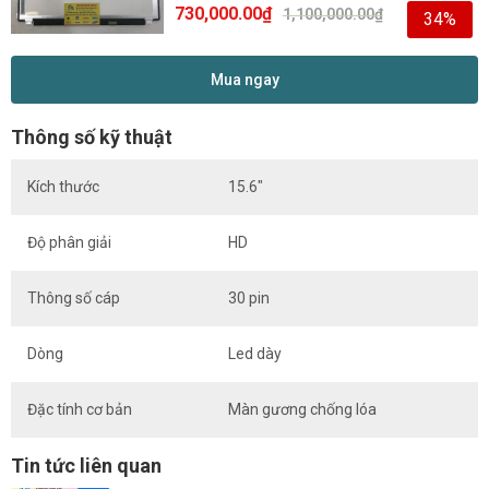
730,000.00
₫
1,100,000.00
₫
34%
Mua ngay
Thông số kỹ thuật
Kích thước
15.6″
Độ phân giải
HD
Thông số cáp
30 pin
Dòng
Led dày
Đặc tính cơ bản
Màn gương chống lóa
Tin tức liên quan