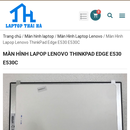
Phụ kiện laptop
Pin Laptop
Sạc Laptop
Màn hình laptop
Ổ cứng laptop
Bàn phím laptop
RAM laptop
Magic Mouse
Trang chủ
/
Màn hình laptop
/
Màn Hình Laptop Lenovo
/ Màn Hình
Lapop Lenovo ThinkPad Edge E530 E530C
MÀN HÌNH LAPOP LENOVO THINKPAD EDGE E530
E530C