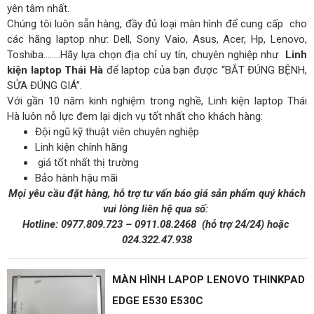
yên tâm nhất.
Chúng tôi luôn sẵn hàng, đầy đủ loại màn hình để cung cấp cho
các hãng laptop như: Dell, Sony Vaio, Asus, Acer, Hp, Lenovo,
Toshiba……..Hãy lựa chọn địa chỉ uy tín, chuyên nghiệp như
Linh
kiện laptop Thái Hà
để laptop của bạn được “BẮT ĐÚNG BỆNH,
SỬA ĐÚNG GIÁ”.
Với gần 10 năm kinh nghiệm trong nghề, Linh kiện laptop Thái
Hà luôn nỗ lực đem lại dịch vụ tốt nhất cho khách hàng:
Đội ngũ kỹ thuật viên chuyên nghiệp
Linh kiện chính hãng
giá tốt nhất thị trường
Bảo hành hậu mãi
Mọi yêu cầu đặt hàng, hỗ trợ tư vấn báo giá sản phẩm quý khách
vui lòng liên hệ qua số:
Hotline:
0977.809.723
–
0911.08.2468
(hỗ trợ 24/24)
hoặc
024.322.47.938
MÀN HÌNH LAPOP LENOVO THINKPAD
EDGE E530 E530C