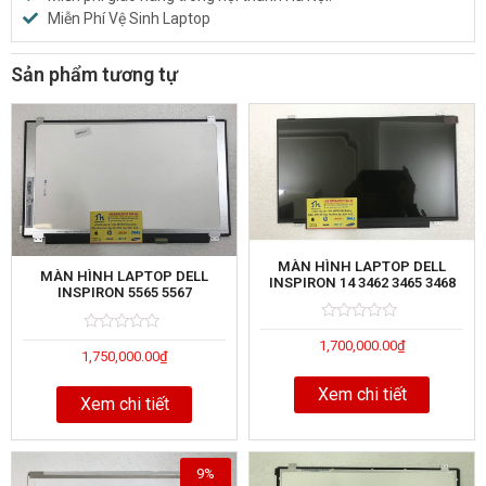
Miễn Phí Vệ Sinh Laptop
Sản phẩm tương tự
MÀN HÌNH LAPTOP DELL
MÀN HÌNH LAPTOP DELL
INSPIRON 14 3462 3465 3468
INSPIRON 5565 5567
Rated
5
Rated
5
1,700,000.00
₫
0
1,750,000.00
₫
0
out
out
of
of
Xem chi tiết
Xem chi tiết
9%