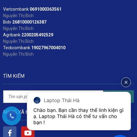
Vietcombank
06
91000363561
Nguyễn Thị Bích
Bidv
2
6810000126387
Nguyễn Thị Bích
Agribank
2200205492529
Nguyễn Thị Bích
Teckcombank
19027967004010
Nguyễn Thị Bích
TÌM KIẾM
Tìm kiếm
Laptop Thái Hà
Chào bạn. Bạn cần thay thế linh kiện gì 
MẠNG XÃ HỘI
ạ. Laptop Thái Hà có thể tư vấn cho 
bạn ! 