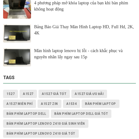
4 phương pháp mở khóa laptop của bạn khi bàn phím
không hoạt động
Bảng Báo Giá Thay Màn Hình Laptop HD, Full Hd, 2K,
4K
Màn hình laptop lenovo bị lỗi - cách khắc phục và
nguyên nhân lấy ngay sau 15p
TAGS
1527
A1527
A1527 GIÁ TỐT
A1527 GIÁ ƯU ĐÃI
A1527 MIỄN PHÍ
A1527 ZIN
A1534
BÀN PHÍM LAPTOP
BÀN PHÍM LAPTOP DELL
BÀN PHÍM LAPTOP DELL GIÁ TỐT
BÀN PHÍM LAPTOP LENOVO Z410 GIÁ SINH VIÊN
BÀN PHÍM LAPTOP LENOVO Z410 GIÁ TỐT