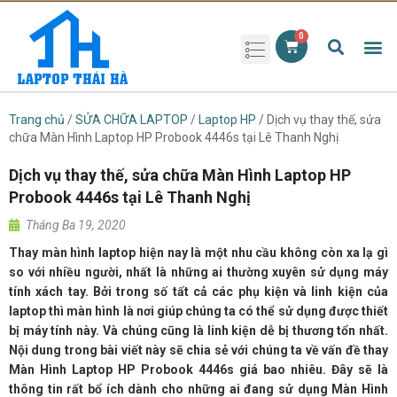
Phụ kiện laptop
Pin Laptop
Sạc Laptop
Màn hình laptop
Ổ cứng laptop
Bàn phím laptop
RAM laptop
Magic Mouse
Trang chủ
/
SỬA CHỮA LAPTOP
/
Laptop HP
/ Dịch vụ thay thế, sửa
chữa Màn Hình Laptop HP Probook 4446s tại Lê Thanh Nghị
Dịch vụ thay thế, sửa chữa Màn Hình Laptop HP
Probook 4446s tại Lê Thanh Nghị
Tháng Ba 19, 2020
Thay màn hình laptop hiện nay là một nhu cầu không còn xa lạ gì
so với nhiều người, nhất là những ai thường xuyên sử dụng máy
tính xách tay. Bởi trong số tất cả các phụ kiện và linh kiện của
laptop thì màn hình là nơi giúp chúng ta có thể sử dụng được thiết
bị máy tính này. Và chúng cũng là linh kiện dễ bị thương tổn nhất.
Nội dung trong bài viết này sẽ chia sẻ với chúng ta về vấn đề thay
Màn Hình Laptop HP Probook 4446s giá bao nhiêu. Đây sẽ là
thông tin rất bổ ích dành cho những ai đang sử dụng Màn Hình