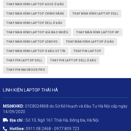
THAY MÀN HÌNH LAPTOP ASUS Ở ĐÂU
THAY MÀN HÌNH LAPTOP CHÍNH HÃNG
THAY MÀN HÌNH LAPTOP DELL
THAY MÀN HÌNH LAPTOP DELL Ở ĐÂU
THAY MÀN HÌNH LAPTOP GIÁ BAO NHIÊU
THAY MÀN HÌNH LAPTOP HP
THAY MÀN HÌNH LAPTOP LENOVO
THAY MÀN HÌNH LAPTOP Ở ĐÂU
THAY MÀN HÌNH LAPTOP Ở ĐÂU UY TÍN
THAY PIN LAPTOP
THAY PIN LAPTOP DELL
THAY PIN LAPTOP DELL Ở ĐÂU
THAY PIN MACBOOK PRO
LINH KIỆN LAPTOP THÁI HÀ
MSĐKHKD:
01E8024868 do Sở Kế Hoạch và Đầu Tư Hà Nội cấp ngày
14/09/2020
Địa chỉ :
Số 10, Ngõ 161 Thái Hà, Đống Đa, Hà Nội
Hotline:
0911.08.2468 - 0977.809.723