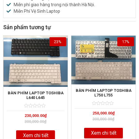
Miễn phí giao hàng trong nội thành Hà Nội.
Miễn Phí Vệ Sinh Laptop
Sản phẩm tương tự
23%
17%
BÀN PHÍM LAPTOP TOSHIBA
BÀN PHÍM LAPTOP TOSHIBA
L750 L755
L640 L645
Rated
5
Rated
5
250,000.00
₫
0
230,000.00
₫
0
out
300,000.00
₫
out
of
300,000.00
₫
of
Xem chi tiết
Xem chi tiết