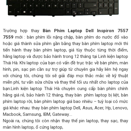
Trường hợp thay
Bàn Phím Laptop Dell Inspiron 7557
7559
mới : bàn phím lỗi nặng chập, bàn phím do nước đổ vào
hoặc giá thành sửa phím gần bằng thay bàn phím laptop mới thì
tiến hành thay bàn phím laptop, giá tùy thuộc từng thời điểm,
hãng laptop và được bảo hành trong 12 tháng tại Linh kiện laptop
Thái Hà. Khi laptop của bạn có vấn đề trục trặc về bàn phím, màn
hình, pin, sạc pin cần sự trợ giúp từ chuyên gia hãy liên hệ ngay
với chúng tôi, chúng tôi sẽ giải đáp mọi thắc mắc về kỹ thuật
miễn phí, tư vấn sửa chữa và thay thế tối ưu nhất cho laptop của
bạn.Linh kiện laptop Thái Hà chuyên cung cấp bàn phím chính
hãng giá rẻ, bảo hành 12 tháng, thay bàn phím laptop bị liệt, bàn
phím laptop rời, bàn phím laptop giá bao nhiêu – tuỳ loại có mức
giá khác nhau: thay bàn phím laptop Dell, Asus, Acer, Hp, Lenovo,
Macbook, Samsung, IBM, Gateway….
Ngoài ra, chúng tôi còn nhận thay thế pin laptop, thay sạc, thay
màn hình laptop, ổ cứng laptop,