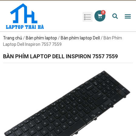
Phụ kiện laptop
Pin Laptop
Sạc Laptop
Màn hình laptop
Ổ cứng laptop
Bàn phím laptop
RAM laptop
Magic Mouse
Trang chủ
/
Bàn phím laptop
/
Bàn phím laptop Dell
/ Bàn Phím
Laptop Dell Inspiron 7557 7559
BÀN PHÍM LAPTOP DELL INSPIRON 7557 7559