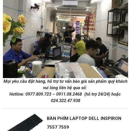
Mọi yêu cầu đặt hàng, hỗ trợ tư vấn báo giá sản phẩm quý khách
vui lòng liên hệ qua số:
Hotline:
0977.809.723
–
0911.08.2468
(hỗ trợ 24/24)
hoặc
024.322.47.938
BÀN PHÍM LAPTOP DELL INSPIRON
7557 7559