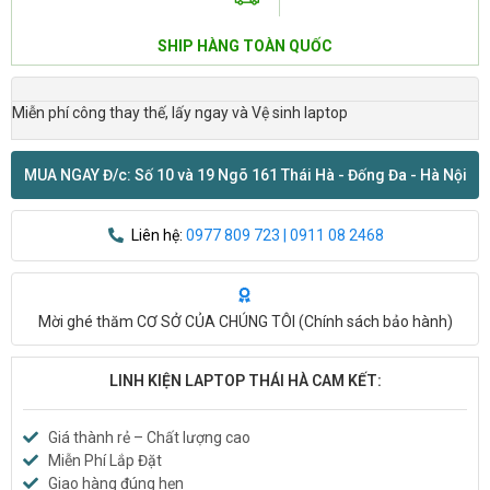
SHIP HÀNG TOÀN QUỐC
Miễn phí công thay thế, lấy ngay và Vệ sinh laptop
MUA NGAY Đ/c: Số 10 và 19 Ngõ 161 Thái Hà - Đống Đa - Hà Nội
Liên hệ:
0977 809 723 | 0911 08 2468
Mời ghé thăm CƠ SỞ CỦA CHÚNG TÔI (
Chính sách bảo hành
)
LINH KIỆN LAPTOP THÁI HÀ CAM KẾT:
Giá thành rẻ – Chất lượng cao
Miễn Phí Lắp Đặt
Giao hàng đúng hẹn