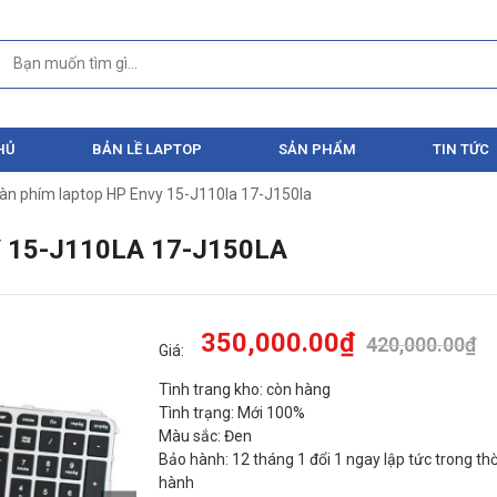
HỦ
BẢN LỀ LAPTOP
SẢN PHẨM
TIN TỨC
àn phím laptop HP Envy 15-J110la 17-J150la
 15-J110LA 17-J150LA
350,000.00
₫
420,000.00
₫
Giá:
Tình trang kho: còn hàng
Tình trạng: Mới 100%
Màu sắc: Đen
Bảo hành: 12 tháng 1 đổi 1 ngay lập tức trong thờ
hành