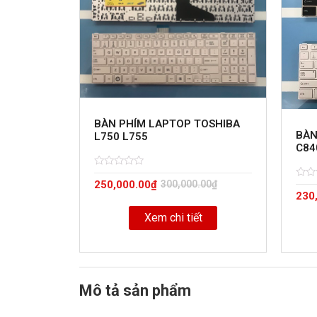
BÀN PHÍM LAPTOP TOSHIBA
BÀN
L750 L755
C84
Rated
5
250,000.00
₫
300,000.00
₫
0
Rate
5
out
230
0
of
out
of
Xem chi tiết
Mô tả sản phẩm