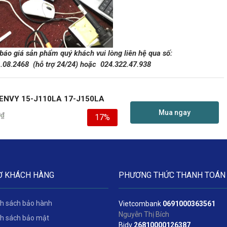
 báo giá sản phẩm quý khách vui lòng liên hệ qua số:
1.08.2468
(hỗ trợ 24/24)
hoặc
024.322.47.938
ENVY 15-J110LA 17-J150LA
Mua ngay
0
₫
17%
Ợ KHÁCH HÀNG
PHƯƠNG THỨC THANH TOÁN
h sách bảo hành
Vietcombank
06
91000363561
Nguyễn Thị Bích
h sách bảo mật
Bidv
2
6810000126387