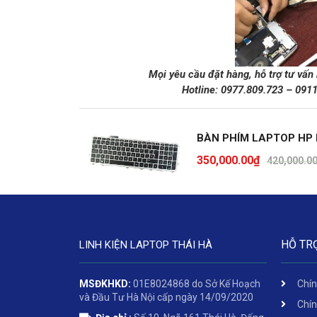
Mọi yêu cầu đặt hàng, hỗ trợ tư vấn
Hotline:
0977.809.723
–
091
BÀN PHÍM LAPTOP HP 
350,000.00
₫
420,000.0
HỖ TR
LINH KIỆN LAPTOP THÁI HÀ
MSĐKHKD:
01E8024868 do Sở Kế Hoạch
Chín
và Đầu Tư Hà Nội cấp ngày 14/09/2020
Chín