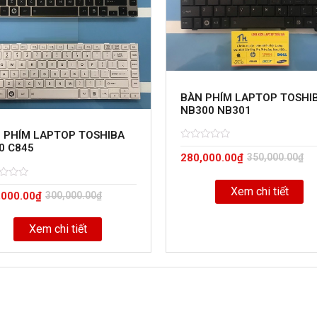
BÀN PHÍM LAPTOP TOSHI
NB300 NB301
 PHÍM LAPTOP TOSHIBA
0 C845
Rated
5
280,000.00
₫
350,000.00
₫
0
out
of
d
Xem chi tiết
,000.00
₫
300,000.00
₫
Xem chi tiết