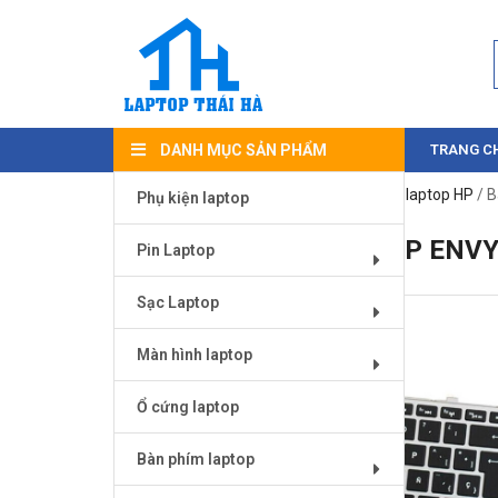
DANH MỤC SẢN PHẨM
TRANG C
Trang chủ
/
Bàn phím laptop
/
Bàn phím laptop HP
/ B
Phụ kiện laptop
BÀN PHÍM LAPTOP HP ENVY
Pin Laptop
Sạc Laptop
Màn hình laptop
Ổ cứng laptop
Bàn phím laptop