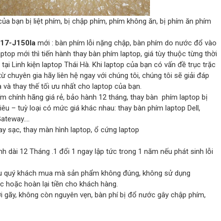
ủa bạn bị liệt phím, bị chập phím, phím không ăn, bị phím ăn phím
 17-J150la
mới : bàn phím lỗi nặng chập, bàn phím do nước đổ vào
top mới thì tiến hành thay bàn phím laptop, giá tùy thuộc từng thời
ại Linh kiện laptop Thái Hà. Khi laptop của bạn có vấn đề trục trặc
từ chuyên gia hãy liên hệ ngay với chúng tôi, chúng tôi sẽ giải đáp
 và thay thế tối ưu nhất cho laptop của bạn.
 chính hãng giá rẻ, bảo hành 12 tháng, thay bàn phím laptop bị
hiêu – tuỳ loại có mức giá khác nhau: thay bàn phím laptop Dell,
Gateway….
hay sạc, thay màn hình laptop, ổ cứng laptop
h dài 12 Tháng .1 đổi 1 ngay lập tức trong 1 năm nếu phát sinh lỗi
 nếu quý khách mua mà sản phẩm không đúng, không sử dụng
c hoặc hoàn lại tiền cho khách hàng.
 gãy, không còn nguyên vẹn, bàn phí bị đổ nước gây chập phím,