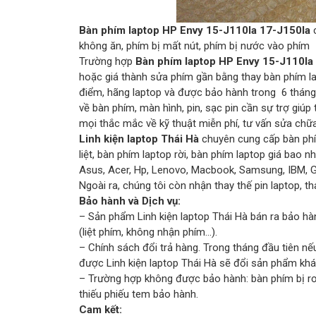
Bàn phím laptop HP Envy 15-J110la 17-J150la
c
không ăn, phím bị mất nút, phím bị nước vào phím
Trường hợp
Bàn phím laptop HP Envy 15-J110la
hoặc giá thành sửa phím gần bằng thay bàn phím lap
điểm, hãng laptop và được bảo hành trong 6 tháng t
về bàn phím, màn hình, pin, sạc pin cần sự trợ giúp 
mọi thắc mắc về kỹ thuật miễn phí, tư vấn sửa chữa
Linh kiện laptop Thái Hà
chuyên cung cấp bàn phím
liệt, bàn phím laptop rời, bàn phím laptop giá bao n
Asus, Acer, Hp, Lenovo, Macbook, Samsung, IBM, 
Ngoài ra, chúng tôi còn nhận thay thế pin laptop, t
Bảo hành và Dịch vụ:
– Sản phẩm Linh kiện laptop Thái Hà bán ra bảo hàn
(liệt phím, không nhận phím…).
– Chính sách đổi trả hàng. Trong tháng đầu tiên
được Linh kiện laptop Thái Hà sẽ đổi sản phẩm khá
– Trường hợp không được bảo hành: bàn phím bị rơi
thiếu phiếu tem bảo hành.
Cam kết: