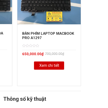
BA
BÀN PHÍM LAPTOP MACBOOK
PRO A1297
Rated
5
650,000.00
₫
700,000.00
₫
0
out
of
Xem chi tiết
Thông số kỹ thuật